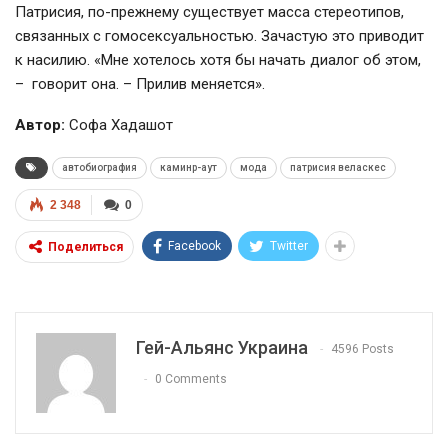
Патрисия, по-прежнему существует масса стереотипов,
связанных с гомосексуальностью. Зачастую это приводит
к насилию. «Мне хотелось хотя бы начать диалог об этом,
– говорит она. – Прилив меняется».
Автор:
Софа Хадашот
автобиография
каминр-аут
мода
патрисия веласкес
2 348
0
Facebook
Twitter
Поделиться
Гей-Альянс Украина
4596 Posts
0 Comments