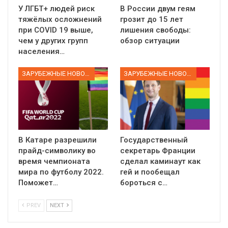
У ЛГБТ+ людей риск
В России двум геям
тяжёлых осложнений
грозит до 15 лет
при COVID 19 выше,
лишения свободы:
чем у других групп
обзор ситуации
населения…
ЗАРУБЕЖНЫЕ НОВОСТИ
ЗАРУБЕЖНЫЕ НОВОСТИ
В Катаре разрешили
Государственный
прайд-символику во
секретарь Франции
время чемпионата
сделал каминаут как
мира по футболу 2022.
гей и пообещал
Поможет…
бороться с…
PREV
NEXT