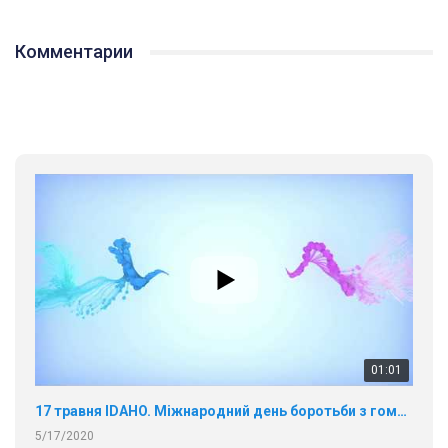
Комментарии
01:01
17 травня IDAHO. Міжнародний день боротьби з гомофобією трансфобією і біфобія.
5/17/2020
В цьому році, пандемія та COVІD-19 не дали нам можливості
провести вуличні акції. Наше відео-звернення про те, що
навіть коли ми у різних містах та не можемо зустрінеться, ми
423 Просмотров
•
37 Нравится
•
1 Комментариев
разом. Ми закликаємо всіх хто поділяє цінності рівності та
солідарності, приєднатися до нас. Регіональні підрозділи