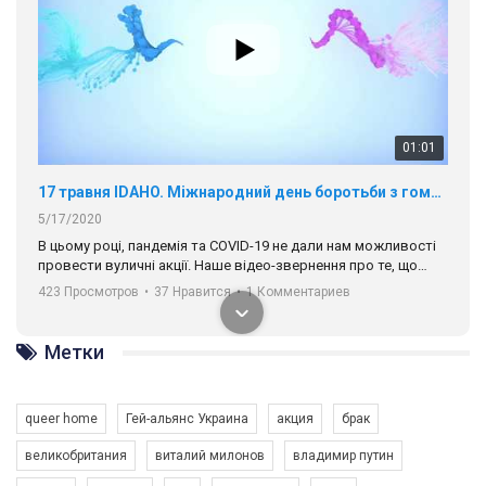
01:01
17 травня IDAHO. Міжнародний день боротьби з гомофобією трансфобією і біфобія.
5/17/2020
В цьому році, пандемія та COVІD-19 не дали нам можливості
провести вуличні акції. Наше відео-звернення про те, що
навіть коли ми у різних містах та не можемо зустрінеться, ми
423 Просмотров
•
37 Нравится
•
1 Комментариев
разом. Ми закликаємо всіх хто поділяє цінності рівності та
солідарності, приєднатися до нас. Регіональні підрозділи
ГАУ є в 16 областях України.
Метки
Разом наш голос лунає гучніше!
queer home
Гей-альянс Украина
акция
брак
великобритания
виталий милонов
владимир путин