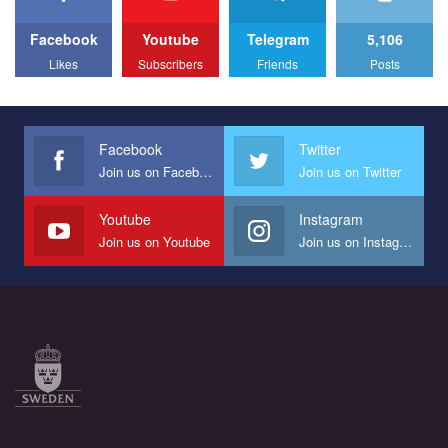
to combat violence against LGBT people in Ukraine.
Facebook
Youtube
Telegram
5,106
All you have to do is to press "Like" below the video.
Likes
Subscribers
Friends
Posts
Эмоционально сильный ролик от команды "Гей-альянс
Украина", который принимает участие в конкурсе
международной организации PACT на лучший ролик,
представляющий программу развития организации.
Facebook
Twitter
Join us on Facebook
Join us on Twitter
Мы просим вас поддержать нас и помочь нам реализовать
наш план по борьбе с насилием и дискриминацией на почве
СОГИ в Украине.
Youtube
Instagram
Join us on Youtube
Join us on Instagram
Все, что вам нужно сделать - это зайти на наш канал YouTube
по этой ссылке и поставить лайк под видео.