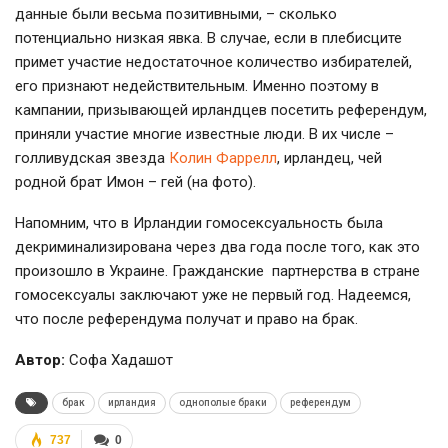
данные были весьма позитивными, – сколько
потенциально низкая явка. В случае, если в плебисците
примет участие недостаточное количество избирателей,
его признают недействительным. Именно поэтому в
кампании, призывающей ирландцев посетить референдум,
приняли участие многие известные люди. В их числе –
голливудская звезда
Колин Фаррелл
, ирландец, чей
родной брат Имон – гей (на фото).
Напомним, что в Ирландии гомосексуальность была
декриминализирована через два года после того, как это
произошло в Украине. Гражданские партнерства в стране
гомосексуалы заключают уже не первый год. Надеемся,
что после референдума получат и право на брак.
Автор:
Софа Хадашот
брак
ирландия
однополые браки
референдум
737
0