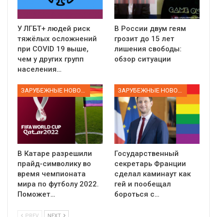
У ЛГБТ+ людей риск
В России двум геям
тяжёлых осложнений
грозит до 15 лет
при COVID 19 выше,
лишения свободы:
чем у других групп
обзор ситуации
населения…
ЗАРУБЕЖНЫЕ НОВОСТИ
ЗАРУБЕЖНЫЕ НОВОСТИ
В Катаре разрешили
Государственный
прайд-символику во
секретарь Франции
время чемпионата
сделал каминаут как
мира по футболу 2022.
гей и пообещал
Поможет…
бороться с…
PREV
NEXT