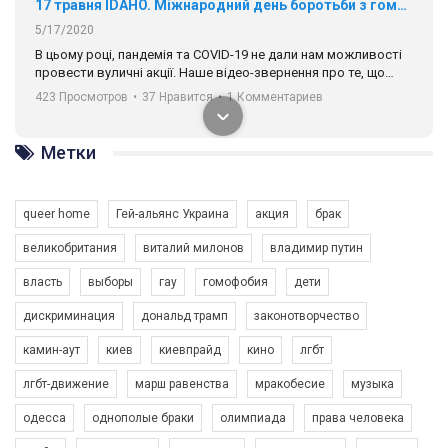
17 травня IDAHO. Міжнародний день боротьби з гомофобією трансфобією і біфобія.
5/17/2020
В цьому році, пандемія та COVІD-19 не дали нам можливості
провести вуличні акції. Наше відео-звернення про те, що
навіть коли ми у різних містах та не можемо зустрінеться, ми
423 Просмотров
•
37 Нравится
•
1 Комментариев
разом. Ми закликаємо всіх хто поділяє цінності рівності та
солідарності, приєднатися до нас. Регіональні підрозділи
ГАУ є в 16 областях України.
Метки
Разом наш голос лунає гучніше!
queer home
Гей-альянс Украина
акция
брак
великобритания
виталий милонов
владимир путин
власть
выборы
гау
гомофобия
дети
дискриминация
дональд трамп
законотворчество
камин-аут
киев
киевпрайд
кино
лгбт
00:58
лгбт-движение
марш равенства
мракобесие
музыка
Зупинимо насильство проти ЛГБТ в Україні! Stop violence against LGBT in Ukraine!
одесса
однополые браки
олимпиада
права человека
6/30/2017
Емоційний та вражаючий промо-ролік на конкурс PACT, який