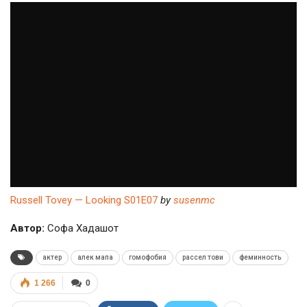
Russell Tovey — Looking S01E07
by
susenmc
Автор:
Софа Хадашот
актер
алек мапа
гомофобия
рассел тови
феминность
1 266
0