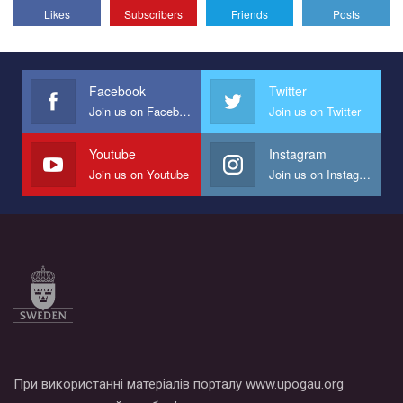
Likes
Subscribers
Friends
Posts
Эмоционально сильный ролик от команды "Гей-альянс
Украина", который принимает участие в конкурсе
международной организации PACT на лучший ролик,
представляющий программу развития организации.
Facebook
Twitter
Join us on Facebook
Join us on Twitter
Мы просим вас поддержать нас и помочь нам реализовать
наш план по борьбе с насилием и дискриминацией на почве
СОГИ в Украине.
Youtube
Instagram
Join us on Youtube
Join us on Instagram
Все, что вам нужно сделать - это зайти на наш канал YouTube
по этой ссылке и поставить лайк под видео.
При використанні матеріалів порталу www.upogau.org