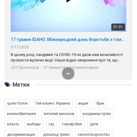
01:01
17 травня IDAHO. Міжнародний день боротьби з гомофобією трансфобією і біфобія.
5/17/2020
В цьому році, пандемія та COVІD-19 не дали нам можливості
провести вуличні акції. Наше відео-звернення про те, що
навіть коли ми у різних містах та не можемо зустрінеться, ми
423 Просмотров
•
37 Нравится
•
1 Комментариев
разом. Ми закликаємо всіх хто поділяє цінності рівності та
солідарності, приєднатися до нас. Регіональні підрозділи
ГАУ є в 16 областях України.
Метки
Разом наш голос лунає гучніше!
queer home
Гей-альянс Украина
акция
брак
великобритания
виталий милонов
владимир путин
власть
выборы
гау
гомофобия
дети
дискриминация
дональд трамп
законотворчество