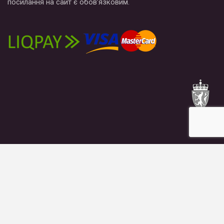
посилання на сайт є обов’язковим.
Новости
Публікації
Блоги
Материалы
Что мы делаем
Кто мы
© 2026 - Гей-альянс Украина. All Rights Reserved.
Website Design:
BetterStudio