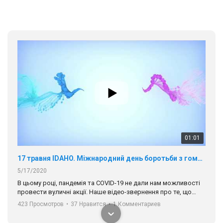
01:01
17 травня IDAHO. Міжнародний день боротьби з гомофобією трансфобією і біфобія.
5/17/2020
В цьому році, пандемія та COVІD-19 не дали нам можливості
провести вуличні акції. Наше відео-звернення про те, що
навіть коли ми у різних містах та не можемо зустрінеться, ми
423 Просмотров
•
37 Нравится
•
1 Комментариев
разом. Ми закликаємо всіх хто поділяє цінності рівності та
солідарності, приєднатися до нас. Регіональні підрозділи
ГАУ є в 16 областях України.
Разом наш голос лунає гучніше!