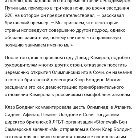
я помню, как задавал его во время встречи с Владимиром
Путинным, примерно в три часа ночи, во время заседания
G20, на котором он председательствовал, — рассказал
британский премьер. — Мы признаем, что некоторые
страны исповедуют совершенно другой подход, однако
обязаны заявить им, почему считаем, что правильную
позицию занимаем именно мы».
После того, как в прошлом году Дэвид Камерон, подобно
руководителям многих других стран, отказался посетить
церемонию открытия Олимпийских игр в Сочи, он назначил
в состав британской делегации Клэр Болдинг. Многие
расценили это как демонстрацию пренебрежительного
отношения Камерона к российским гомофобным законам.
Клэр Болдинг комментировала шесть Олимпиад: в Атланте,
Сиднее, Афинах, Пекине, Лондоне и Сочи. Тогдашний
директор британской ЛГБТ-организации «Stonewall» Бен
Саммерскил заявил: «Мы отправляем в Сочи Клэр Болдинг,
которая для англичан является таким же национальным