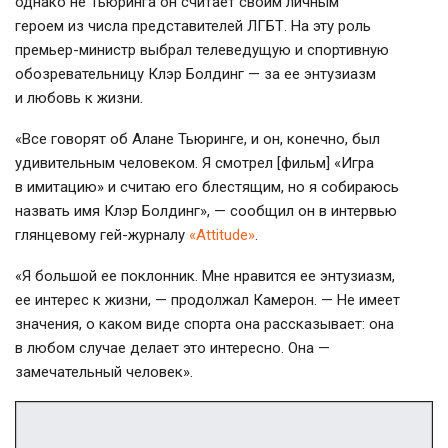
однако не Тьюринга он считает своим личным
героем из числа представителей ЛГБТ. На эту роль
премьер-министр выбрал телеведущую и спортивную
обозревательницу Клэр Болдинг — за ее энтузиазм
и любовь к жизни.
«Все говорят об Алане Тьюринге, и он, конечно, был
удивительным человеком. Я смотрел [фильм] «Игра
в имитацию» и считаю его блестящим, но я собираюсь
назвать имя Клэр Болдинг», — сообщил он в интервью
глянцевому гей-журналу
«Attitude»
.
«Я большой ее поклонник. Мне нравится ее энтузиазм,
ее интерес к жизни, — продолжал Камерон. — Не имеет
значения, о каком виде спорта она рассказывает: она
в любом случае делает это интересно. Она —
замечательный человек».