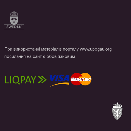
При використанні матеріалів порталу www.upogau.org
посилання на сайт є обов’язковим.