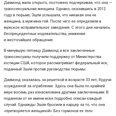
Даямонд жила открыто, постоянно подчеркивая, что она —
транссексуальная женщина. Однако, оказавшись в 2012
году в тюрьме, Эшли услышала, что никакая она не
женщина, а мужчина-гей. После чего ее определили в
мужское исправительное заведение. С этого дня начались
беспрецедентные издевательства, унижения
и жесточайшее обращение.
В минувшую пятницу Даямонд и все заключенные
транссексуалы получили поддержку от Министерства
юстиции США, которое рассматривает федеральный иск,
поданный Эшли против руководства тюрьмы.
Даямонд оказалась за решеткой в возрасте 33 лет, будучи
осужденной за ограбление. Здесь она была по крайней
мере восемь раз изнасилована другими заключенными. В
поданном от ее имени иске подробно описан каждый
случай. Однажды Эшли бросили в карцер за то, что она
«притворяется женщиной». Без гормонов ее тело