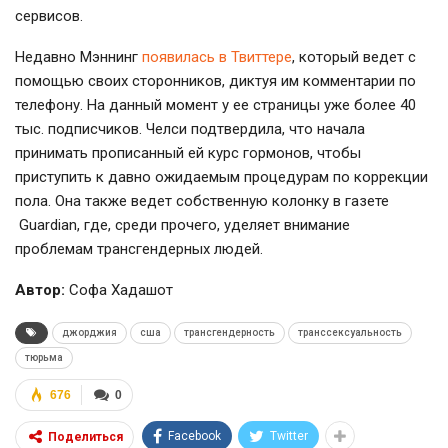
сервисов.
Недавно Мэннинг
появилась в Твиттере
, который ведет с
помощью своих сторонников, диктуя им комментарии по
телефону. На данный момент у ее страницы уже более 40
тыс. подписчиков. Челси подтвердила, что начала
принимать прописанный ей курс гормонов, чтобы
приступить к давно ожидаемым процедурам по коррекции
пола. Она также ведет собственную колонку в газете
Guardian, где, среди прочего, уделяет внимание
проблемам трансгендерных людей.
Автор:
Софа Хадашот
джорджия
сша
трансгендерность
транссексуальность
тюрьма
676
0
Facebook
Twitter
Поделиться