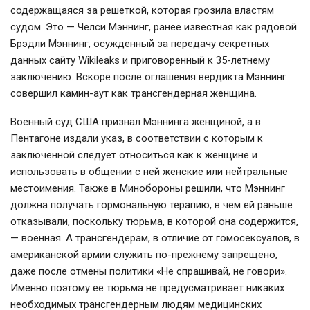
содержащаяся за решеткой, которая грозила властям
судом. Это — Челси Мэннинг, ранее известная как рядовой
Брэдли Мэннинг, осужденный за передачу секретных
данных сайту Wikileaks и приговоренный к 35-летнему
заключению. Вскоре после оглашения вердикта Мэннинг
совершил камин-аут как трансгендерная женщина.
Военный суд США признал Мэннинга женщиной, а в
Пентагоне издали указ, в соответствии с которым к
заключенной следует относиться как к женщине и
использовать в общении с ней женские или нейтральные
местоимения. Также в Минобороны решили, что Мэннинг
должна получать гормональную терапию, в чем ей раньше
отказывали, поскольку тюрьма, в которой она содержится,
— военная. А трансгендерам, в отличие от гомосексуалов, в
американской армии служить по-прежнему запрещено,
даже после отмены политики «Не спрашивай, не говори».
Именно поэтому ее тюрьма не предусматривает никаких
необходимых трансгендерным людям медицинских