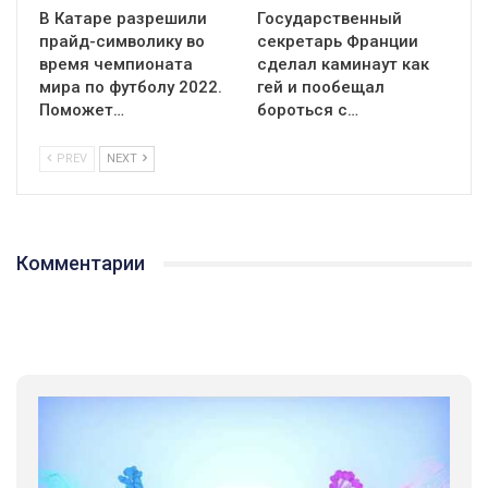
В Катаре разрешили
Государственный
прайд-символику во
секретарь Франции
время чемпионата
сделал каминаут как
мира по футболу 2022.
гей и пообещал
Поможет…
бороться с…
PREV
NEXT
Комментарии
01:01
17 травня IDAHO. Міжнародний день боротьби з гомофобією трансфобією і біфобія.
5/17/2020