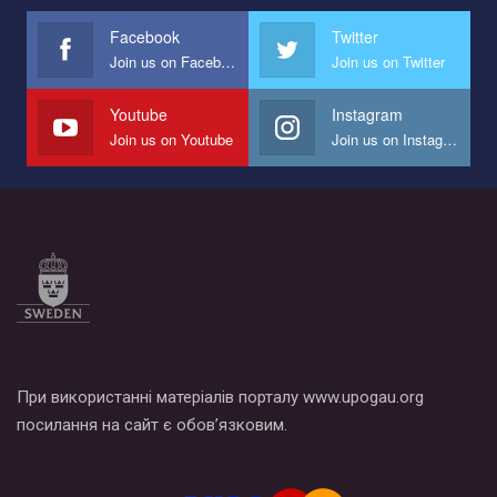
международной организации PACT на лучший ролик,
представляющий программу развития организации.
Facebook
Twitter
Join us on Facebook
Join us on Twitter
Мы просим вас поддержать нас и помочь нам реализовать
наш план по борьбе с насилием и дискриминацией на почве
СОГИ в Украине.
Youtube
Instagram
Join us on Youtube
Join us on Instagram
Все, что вам нужно сделать - это зайти на наш канал YouTube
по этой ссылке и поставить лайк под видео.
При використанні матеріалів порталу www.upogau.org
посилання на сайт є обов’язковим.