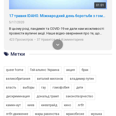
01:01
17 травня IDAHO. Міжнародний день боротьби з гомофобією трансфобією і біфобія.
5/17/2020
В цьому році, пандемія та COVІD-19 не дали нам можливості
провести вуличні акції. Наше відео-звернення про те, що
навіть коли ми у різних містах та не можемо зустрінеться, ми
423 Просмотров
•
37 Нравится
•
1 Комментариев
разом. Ми закликаємо всіх хто поділяє цінності рівності та
солідарності, приєднатися до нас. Регіональні підрозділи
ГАУ є в 16 областях України.
Метки
Разом наш голос лунає гучніше!
queer home
Гей-альянс Украина
акция
брак
великобритания
виталий милонов
владимир путин
власть
выборы
гау
гомофобия
дети
дискриминация
дональд трамп
законотворчество
камин-аут
киев
киевпрайд
кино
лгбт
00:58
лгбт-движение
марш равенства
мракобесие
музыка