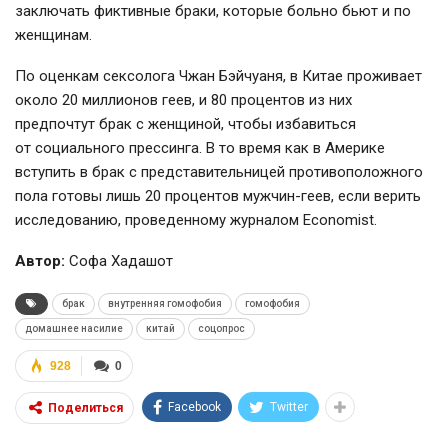
заключать фиктивные браки, которые больно бьют и по
женщинам.
По оценкам сексолога Чжан Бэйчуаня, в Китае проживает
около 20 миллионов геев, и 80 процентов из них
предпочтут брак с женщиной, чтобы избавиться
от социального прессинга. В то время как в Америке
вступить в брак с представительницей противоположного
пола готовы лишь 20 процентов мужчин-геев, если верить
исследованию, проведенному журналом Economist.
Автор:
Софа Хадашот
брак
внутренняя гомофобия
гомофобия
домашнее насилие
китай
соцопрос
928
0
Facebook
Twitter
Поделиться