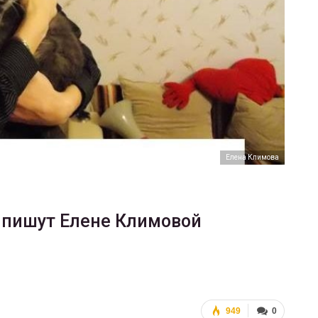
ФОТО
200
Военнослужащие-трансгендеры
ГЕЙ-АЛЬЯНС УКРАИНА
Июл 27, 2017
0
Елена Климова
о пишут Елене Климовой
949
0