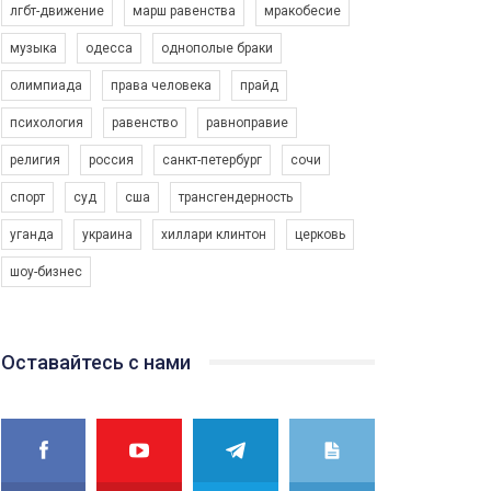
лгбт-движение
марш равенства
мракобесие
музыка
одесса
однополые браки
олимпиада
права человека
прайд
психология
равенство
равноправие
религия
россия
санкт-петербург
сочи
спорт
суд
сша
трансгендерность
уганда
украина
хиллари клинтон
церковь
шоу-бизнес
Оставайтесь с нами