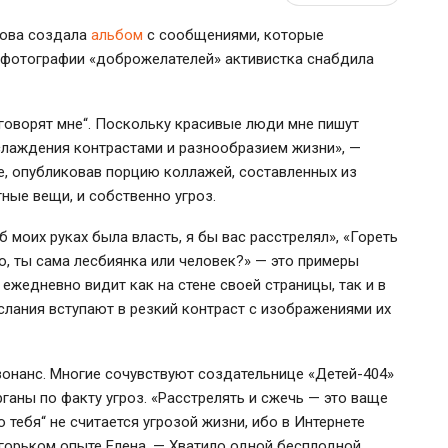
мова создала
альбом
с сообщениями, которые
: фотографии «доброжелателей» активистка снабдила
 говорят мне“. Поскольку красивые люди мне пишут
аслаждения контрастами и разнообразием жизни», —
, опубликовав порцию коллажей, составленных из
ные вещи, и собственно угроз.
б моих руках была власть, я бы вас расстрелял», «Гореть
о, ты сама лесбиянка или человек?» — это примеры
жедневно видит как на стене своей страницы, так и в
лания вступают в резкий контраст с изображениями их
онанс. Многие сочувствуют создательнице «Детей-404»
ганы по факту угроз. «Расстрелять и сжечь — это ваще
ью тебя“ не считается угрозой жизни, ибо в Интернете
горьком опыте Елена. — Хватило одной бесплодной