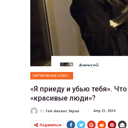
ФОТО
Прайд в Тель-Авиве собрал 
тысяч участников
ГЕЙ-АЛЬЯНС УКРАИНА
Июн 10, 2017
0
ЗАРУБЕЖНЫЕ НОВОСТИ
«Я приеду и убью тебя». Чт
«красивые люди»?
Апр 21, 2015
От
Гей-Альянс Украина
Поделиться