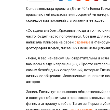
Основательница проекта «Дети-404» Елена Кли
присылают ей пользователи соцсетей «в личку»
скриншотами посланий с угрозами в ее адрес.
«Создала альбом „Красивые люди и то, что они
часто, будет часто пополняться. Создан для н
написала Климова на своей
странице
в Фейсбуке
фотографий людей, писавших Елене нелицеприят
«Лена, я вас ненавижу. Вы отвратительны и если 
вам всем в аду, извращенцы», «Просто интересн
самых безобидных оскорблений, которые Елена е
личных сообщениях. Исполненные ненависти пос
авторов.
Запись Елены тут же вызвала общественный рез
и советуют обратиться в правоохранительные ор
фигня, а „я приеду к тебе в Тагил из Перми и уб
осуществлена, — в ответ
рассказывает
о своем 