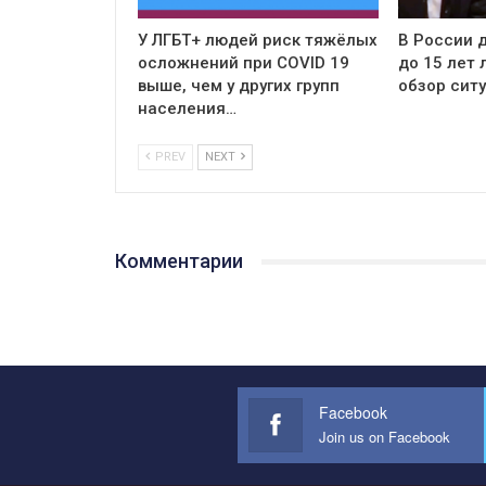
У ЛГБТ+ людей риск тяжёлых
В России д
осложнений при COVID 19
до 15 лет
выше, чем у других групп
обзор сит
населения…
PREV
NEXT
Комментарии
Facebook
Join us on Facebook