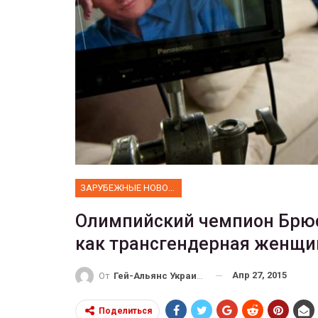
ФОТО
 собрал 200
ников
Военнослужащие-трансгенд
ГЕЙ-АЛЬЯНС УКРАИНА
10, 2017
0
Июл 27, 2017
0
ЗАРУБЕЖНЫЕ НОВОСТИ
Олимпийский чемпион Брю
как трансгендерная женщи
Апр 27, 2015
От
Гей-Альянс Украина
Поделиться