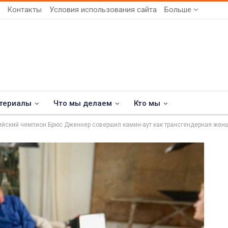
Контакты
Условия использования сайта
Больше
териалы
Что мы делаем
Кто мы
йский чемпион Брюс Дженнер совершил камин-аут как трансгендерная жен