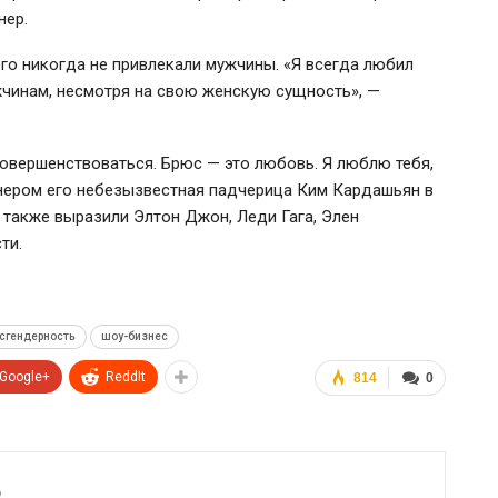
нер.
го никогда не привлекали мужчины. «Я всегда любил
жчинам, несмотря на свою женскую сущность», —
овершенствоваться. Брюс — это любовь. Я люблю тебя,
ннером его небезызвестная падчерица Ким Кардашьян в
также выразили Элтон Джон, Леди Гага, Элен
ти.
сгендерность
шоу-бизнес
Google+
ReddIt
814
0
6