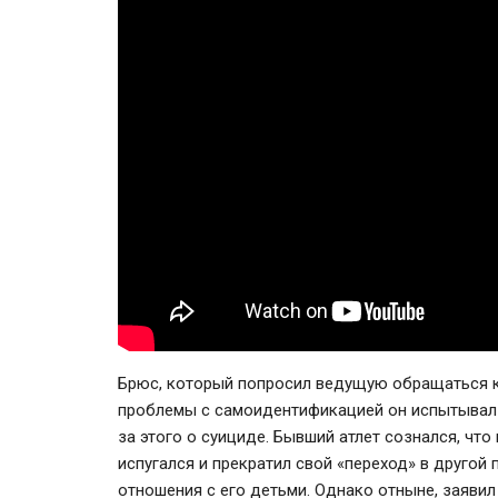
Брюс, который попросил ведущую обращаться к 
проблемы с самоидентификацией он испытывал 
за этого о суициде. Бывший атлет сознался, что
испугался и прекратил свой «переход» в другой п
отношения с его детьми. Однако отныне, заявил