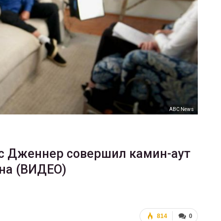
ФОТО
В Берлине отпраздновали
еры
легализацию гей-браков
ГЕЙ-АЛЬЯНС УКРАИНА
Июл 2, 2017
0
ABC News
с Дженнер совершил камин-аут
на (ВИДЕО)
814
0