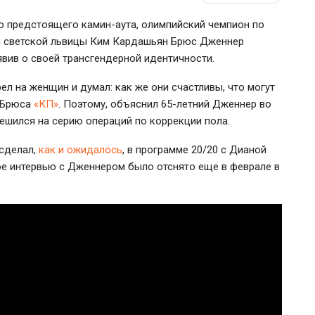
го предстоящего камин-аута, олимпийский чемпион по
й светской львицы Ким Кардашьян Брюс Дженнер
вив о своей трансгендерной идентичности.
ел на женщин и думал: как же они счастливы, что могут
т Брюса
«КП»
. Поэтому, объяснил 65-летний Дженнер во
решился на серию операций по коррекции пола.
сделал,
как и ожидалось
, в программе 20/20 с Дианой
ое интервью с Дженнером было отснято еще в феврале в