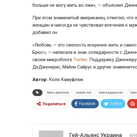
больше не могу жить во лжи», — объяснил Джен
При этом знаменитый американец отметил, что е
женщин и никогда не чувствовал влечения к му
добавил он.
«Любовь — это смелость искренне жить и самос
Брюс», — написала в знак солидарности с Дже
своем микроблоге
Twitter
. Поддержку Дженнеру 
ДеДженерис, Майли Сайрус и другие знаменитос
Автор:
Коля Камуфляж
брюс дженнер
камин-аут
ким кардашьян
тран
Facebook
Twitter
Поделиться
Гей-Альянс Украина
459