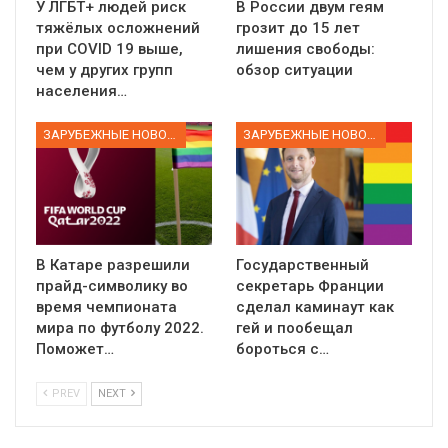
У ЛГБТ+ людей риск
В России двум геям
тяжёлых осложнений
грозит до 15 лет
при COVID 19 выше,
лишения свободы:
чем у других групп
обзор ситуации
населения…
ЗАРУБЕЖНЫЕ НОВОСТИ
ЗАРУБЕЖНЫЕ НОВОСТИ
В Катаре разрешили
Государственный
прайд-символику во
секретарь Франции
время чемпионата
сделал каминаут как
мира по футболу 2022.
гей и пообещал
Поможет…
бороться с…
PREV
NEXT
01:01