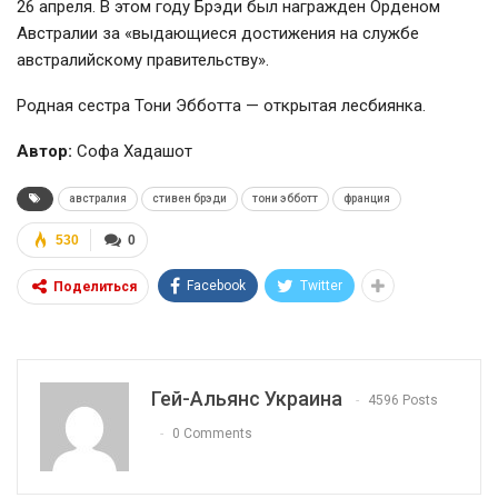
26 апреля. В этом году Брэди был награжден Орденом
Австралии за «выдающиеся достижения на службе
австралийскому правительству».
Родная сестра Тони Эбботта — открытая лесбиянка.
Автор:
Софа Хадашот
австралия
стивен брэди
тони эбботт
франция
530
0
Facebook
Twitter
Поделиться
Гей-Альянс Украина
4596 Posts
0 Comments