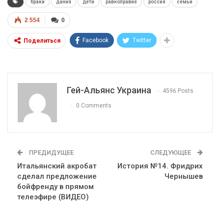
браки
дания
дети
равноправие
россия
семьи
2 554
0
Facebook
Twitter
Поделиться
Гей-Альянс Украина
4596 Posts
0 Comments
ПРЕДИДУЩЕЕ
СЛЕДУЮЩЕЕ
Итальянский акробат
История №14. Фридрих
сделал предложение
Чернышев
бойфренду в прямом
телеэфире (ВИДЕО)