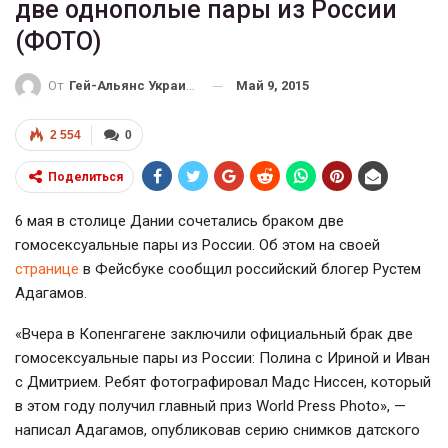
две однополые пары из России
(ФОТО)
Май 9, 2015
От
Гей-Альянс Украина
2 554
0
Поделиться
6 мая в столице Дании сочетались браком две
гомосексуальные пары из России. Об этом на своей
странице
в Фейсбуке сообщил российский блогер Рустем
Адагамов.
«Вчера в Копенгагене заключили официальный брак две
гомосексуальные пары из России: Полина с Ириной и Иван
с Дмитрием. Ребят фотографировал Мадс Ниссен, который
в этом году получил главный приз World Press Photo», —
написал Адагамов, опубликовав серию снимков датского