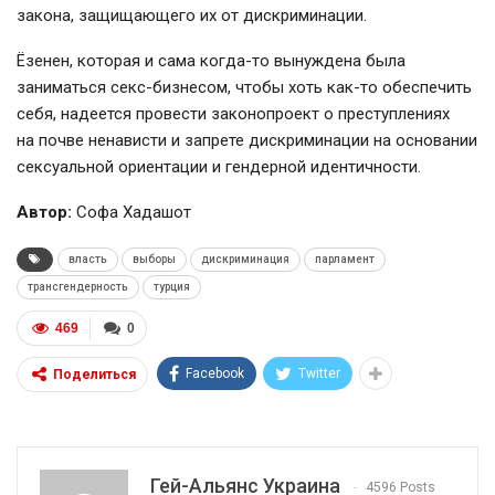
закона, защищающего их от дискриминации.
Ёзенен, которая и сама
когда-то
вынуждена была
заниматься секс-бизнесом, чтобы хоть
как-то
обеспечить
себя, надеется провести законопроект о преступлениях
на почве ненависти и запрете дискриминации на основании
сексуальной ориентации и гендерной идентичности.
Автор:
Софа Хадашот
власть
выборы
дискриминация
парламент
трансгендерность
турция
469
0
Facebook
Twitter
Поделиться
Гей-Альянс Украина
4596 Posts