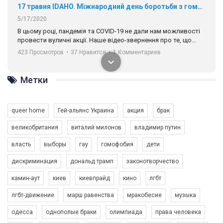
17 травня IDAHO. Міжнародний день боротьби з гомофобією трансфобією і біфобія.
5/17/2020
В цьому році, пандемія та COVІD-19 не дали нам можливості
провести вуличні акції. Наше відео-звернення про те, що
навіть коли ми у різних містах та не можемо зустрінеться, ми
423 Просмотров
•
37 Нравится
•
1 Комментариев
разом. Ми закликаємо всіх хто поділяє цінності рівності та
солідарності, приєднатися до нас. Регіональні підрозділи
ГАУ є в 16 областях України.
Метки
Разом наш голос лунає гучніше!
queer home
Гей-альянс Украина
акция
брак
великобритания
виталий милонов
владимир путин
власть
выборы
гау
гомофобия
дети
дискриминация
дональд трамп
законотворчество
камин-аут
киев
киевпрайд
кино
лгбт
00:58
лгбт-движение
марш равенства
мракобесие
музыка
Зупинимо насильство проти ЛГБТ в Україні! Stop violence against LGBT in Ukraine!
одесса
однополые браки
олимпиада
права человека
6/30/2017