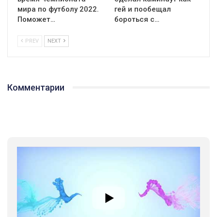
мира по футболу 2022.
гей и пообещал
Поможет…
бороться с…
PREV
NEXT
Комментарии
01:01
17 травня IDAHO. Міжнародний день боротьби з гомофобією трансфобією і біфобія.
5/17/2020
В цьому році, пандемія та COVІD-19 не дали нам можливості
провести вуличні акції. Наше відео-звернення про те, що
навіть коли ми у різних містах та не можемо зустрінеться, ми
423 Просмотров
•
37 Нравится
•
1 Комментариев
разом. Ми закликаємо всіх хто поділяє цінності рівності та