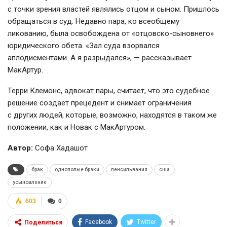
с точки зрения властей являлись отцом и сыном. Пришлось
обращаться в суд. Недавно пара, ко всеобщему
ликованию, была освобождена от
«отцовско-сыновнего»
юридического обета. «Зал суда взорвался
аплодисментами. А я разрыдался», — рассказывает
МакАртур.
Терри Клемонс, адвокат пары, считает, что это судебное
решение создает прецедент и снимает ограничения
с других людей, которые, возможно, находятся в таком же
положении, как и Новак с МакАртуром.
Автор:
Софа Хадашот
брак
однополые браки
пенсильвания
сша
усыновление
603
0
Facebook
Twitter
Поделиться