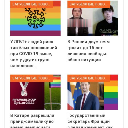
ЗАРУБЕЖНЫЕ НОВОСТИ
ЗАРУБЕЖНЫЕ НОВОСТИ
У ЛГБТ+ людей риск
В России двум геям
тяжёлых осложнений
грозит до 15 лет
при COVID 19 выше,
лишения свободы:
чем у других групп
обзор ситуации
населения…
ЗАРУБЕЖНЫЕ НОВОСТИ
ЗАРУБЕЖНЫЕ НОВОСТИ
В Катаре разрешили
Государственный
прайд-символику во
секретарь Франции
время чемпионата
сделал каминаут как