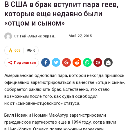
В США в брак вступит пара геев,
которые еще недавно были
«отцом и сыном»
Май 27, 2015
От
Гей-Альянс Украина
603
0
Поделиться
Американская однополая пара, которой некогда пришлось
официально зарегистрироваться в качестве «отца и сына»,
собирается заключить брак. Естественно, это стало
возможным после того, как судья освободил
их от
«сыновне-отцовского»
статуса.
Билл Новак и Норман
МакАртур
зарегистрировали
гражданское партнерство еще в 1994 году, когда жили
в
Нью-Йорке
. Однако позже мужчины переехали