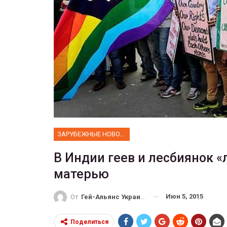
ФОТО
В Берлине отпраздновали
легализацию гей-браков
Марш ра
ГЕЙ-АЛЬЯНС УКРАИНА
Июл 2, 2017
0
ЗАРУБЕЖНЫЕ НОВОСТИ
В Индии геев и лесбиянок «
матерью
Июн 5, 2015
От
Гей-Альянс Украина
Поделиться