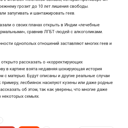
прежнему грозит до 10 лет лишения свободы.
али запугивать и шантажировать геев.
казали о своих планах открыть в Индии «лечебные
ормальными», сравнив ЛГБТ-людей с алкоголиками.
нности однополых отношений заставляют многих геев и
 открыто рассказать о «корректирующих
ову в картине взята недавняя шокирующая история
м с матерью. Будут описаны и другие реальные случаи
к примеру, лесбиянок насилуют кузены или даже родные
ассказать об этом, так как уверены, что многие даже
в некоторых семьях.
е