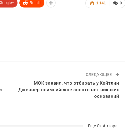
Google+
ReddIt
1 141
0
6
СЛЕДУЮЩЕЕ
МОК заявил, что отбирать у Кейтлин
и
Дженнер олимпийское золото нет никаких
оснований
Еще От Автора