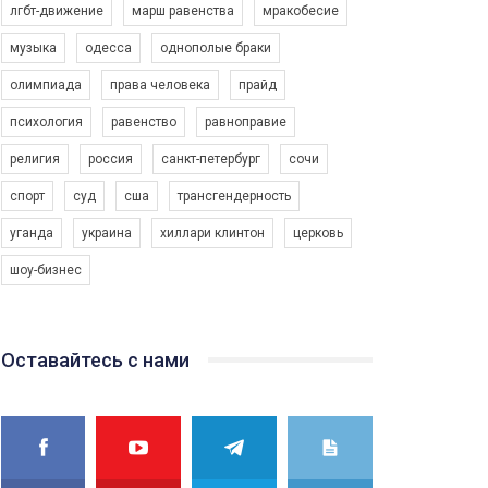
лгбт-движение
марш равенства
мракобесие
гомофобией и трансфобией ребята и девушки из
Кривого Рога провели социальный
3K Просмотров
•
79 Нравится
•
6 Комментариев
музыка
одесса
однополые браки
эксперимент, сравнив реакцию на
представительницу ЛГБТ-комьюнити в двух
олимпиада
права человека
прайд
странах, в Германии (Мюнхен) и в Украине
(Кривой Рог).
психология
равенство
равноправие
Автор видео - Queer-студия.
религия
россия
санкт-петербург
сочи
спорт
суд
сша
трансгендерность
уганда
украина
хиллари клинтон
церковь
шоу-бизнес
Оставайтесь с нами