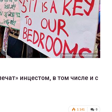
ФОТО
ФОТО
Марши равенства, 
венства в Киеве, 2017
и протеста
ГЕЙ-АЛЬЯНС УКРАИНА
ГЕЙ-АЛЬЯНС УКРАИНА
Июн 20, 2017
0
Ию
Еconomictimes.indiatimes.com
лечат» инцестом, в том числе и с
1 141
0