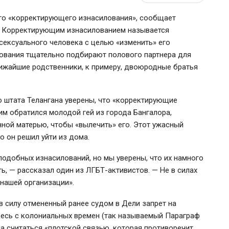
ого «корректирующего изнасилования», сообщает
ое. Корректирующим изнасилованием называется
сексуального человека с целью «изменить» его
лования тщательно подбирают полового партнера для
лижайшие родственники, к примеру, двоюродные братья
 штата Телангана уверены, что «корректирующие
им обратился молодой гей из города Бангалора,
нной матерью, чтобы «вылечить» его. Этот ужасный
о он решил уйти из дома.
 подобных изнасилований, но мы уверены, что их намного
ь, — рассказал один из ЛГБТ-активистов. — Не в силах
 нашей организации».
в силу отмененный ранее судом в Дели запрет на
десь с колониальных времен (так называемый Параграф
ла считаться «плотской связью, которая противоречит