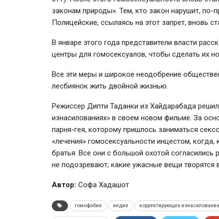
законам природы». Тем, кто закон нарушит, по-
Полицейские, ссылаясь на этот запрет, вновь ст
В январе этого года представители власти расс
центры для гомосексуалов, чтобы сделать их н
Все эти меры и широкое неодобрение обществе
лесбиянок жить двойной жизнью.
Режиссер Дипти Таданки из Хайдарабада решил
изнасилованиях» в своем новом фильме. За осн
парня-гея
, которому пришлось заниматься сексо
«лечения» гомосексуальности инцестом, когда, 
братья. Все они с большой охотой согласились р
не подозревают, какие ужасные вещи творятся 
Автор:
Софа Хадашот
гомофобия
индия
корректирующее изнасиловани