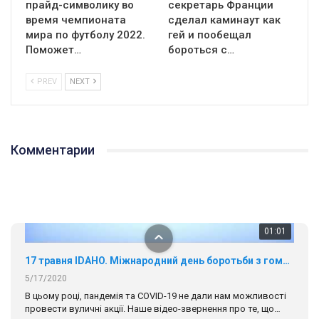
прайд-символику во
секретарь Франции
время чемпионата
сделал каминаут как
мира по футболу 2022.
гей и пообещал
Поможет…
бороться с…
PREV
NEXT
01:01
17 травня IDAHO. Міжнародний день боротьби з гомофобією трансфобією і біфобія.
5/17/2020
Комментарии
В цьому році, пандемія та COVІD-19 не дали нам можливості
провести вуличні акції. Наше відео-звернення про те, що
навіть коли ми у різних містах та не можемо зустрінеться, ми
423 Просмотров
•
37 Нравится
•
1 Комментариев
разом. Ми закликаємо всіх хто поділяє цінності рівності та
солідарності, приєднатися до нас. Регіональні підрозділи
ГАУ є в 16 областях України.
Разом наш голос лунає гучніше!