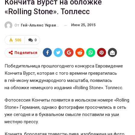
Кончита Вурст на обложке
«Rolling Stone». Топлесс
Июн 25, 2015
От
Гей-Альянс Украина
506
0
Поделиться
Победительница прошлогоднего конкурса Евровидение
Кончита Вурст, которая с того времени превратилась
в
гей-икону
международного масштаба, появилась
на обложке немецкого издания «Rolling Stone». Топлесс.
Фотосессия Кончиты появится в июльском номере «Rolling
Stone» Германия, однако фотографии просочились в сеть
уже сегодня и в буквальном смысле поставили на уши
местную прессу.
Кончита, бородатая
травести-дива
, изображена на фото