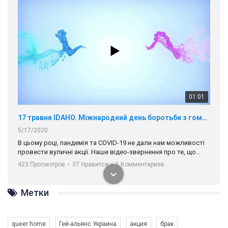
01:01
17 травня IDAHO. Міжнародний день боротьби з гомофобією трансфобією і біфобія.
5/17/2020
В цьому році, пандемія та COVІD-19 не дали нам можливості
провести вуличні акції. Наше відео-звернення про те, що
навіть коли ми у різних містах та не можемо зустрінеться, ми
423 Просмотров
•
37 Нравится
•
1 Комментариев
разом. Ми закликаємо всіх хто поділяє цінності рівності та
солідарності, приєднатися до нас. Регіональні підрозділи
ГАУ є в 16 областях України.
Метки
Разом наш голос лунає гучніше!
queer home
Гей-альянс Украина
акция
брак