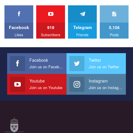
organization PACT.
We appeal to your support and ask to help us implement our plan
to combat violence against LGBT people in Ukraine.
Facebook
919
Telegram
5,106
All you have to do is to press "Like" below the video.
Likes
Subscribers
Friends
Posts
Эмоционально сильный ролик от команды "Гей-альянс
Украина", который принимает участие в конкурсе
международной организации PACT на лучший ролик,
представляющий программу развития организации.
Facebook
Twitter
Join us on Facebook
Join us on Twitter
Мы просим вас поддержать нас и помочь нам реализовать
наш план по борьбе с насилием и дискриминацией на почве
СОГИ в Украине.
Youtube
Instagram
Join us on Youtube
Join us on Instagram
Все, что вам нужно сделать - это зайти на наш канал YouTube
по этой ссылке и поставить лайк под видео.