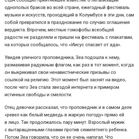
США сообщил приятнейшее известие о легализации
однополых браков во всей стране, ежегодный фестиваль
музыки и искусств, проходящий в Колумбусе в эти дни, сам
собой превратился в празднование по случаю оглашения
вердикта. Впрочем, местные гомофобы всеобщей
радости не разделяли и пришли на фестиваль с плакатами,
на которых сообщалось, что «Иисус спасает от ада».
Увидев уличного проповедника, Зеа подошла к нему,
размахивая радужным флагом, как раз в тот момент, когда
он выкрикивал свои ненавистнические призывы со
ссылкой на религию. Этот момент был заснят на видео,
после чего Зеа стала звездой интернета и примером
истинных свободы и смелости.
Отец девочки рассказал, что проповедник и в самом деле
«ревел как белый медведь в жаркую погоду» прямо ей
в лицо. Так продолжалось пару минут. Взрослый мужик
с вытаращенными глазами против семилетнего ребенка.
Потом Зеа говорила, что он ее очень напугал. Что