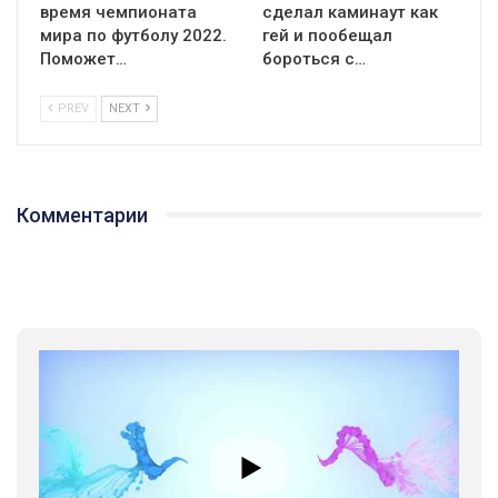
время чемпионата
сделал каминаут как
мира по футболу 2022.
гей и пообещал
Поможет…
бороться с…
PREV
NEXT
01:01
Комментарии
17 травня IDAHO. Міжнародний день боротьби з гомофобією трансфобією і біфобія.
5/17/2020
В цьому році, пандемія та COVІD-19 не дали нам можливості
провести вуличні акції. Наше відео-звернення про те, що
навіть коли ми у різних містах та не можемо зустрінеться, ми
423 Просмотров
•
37 Нравится
•
1 Комментариев
разом. Ми закликаємо всіх хто поділяє цінності рівності та
солідарності, приєднатися до нас. Регіональні підрозділи
ГАУ є в 16 областях України.
Разом наш голос лунає гучніше!