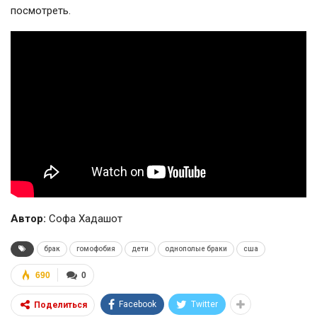
посмотреть.
Автор:
Софа Хадашот
брак
гомофобия
дети
однополые браки
сша
690
0
Facebook
Twitter
Поделиться