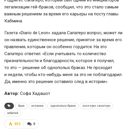
Родригес Сапатеро, который был одним из инициаторов
легализации
гей-браков
, сообщил, что это стало самым
важным решением за время его карьеры на посту главы
Кабмина.
Газета «Diario de Leon» задала Сапатеро вопрос, может ли
он назвать единственное решение, принятое за время его
правления, которым он особенно гордится. На это
Сапатеро ответил: «Если учитывать то количество
признательности и благодарности, которое я получил,
то это — решение об однополых браках. Не проходит
и недели, чтобы
кто-нибудь
меня за это не поблагодарил.
Да, именно это решение оставило след в истории».
Автор:
Софа Хадашот
брак
испания
однополые браки
хосе луис сапатеро
юбилей
953
0