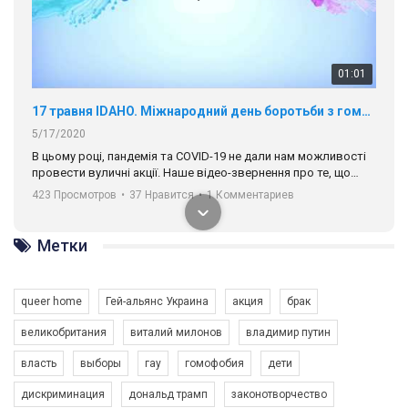
01:01
17 травня IDAHO. Міжнародний день боротьби з гомофобією трансфобією і біфобія.
5/17/2020
В цьому році, пандемія та COVІD-19 не дали нам можливості
провести вуличні акції. Наше відео-звернення про те, що
навіть коли ми у різних містах та не можемо зустрінеться, ми
423 Просмотров
•
37 Нравится
•
1 Комментариев
разом. Ми закликаємо всіх хто поділяє цінності рівності та
солідарності, приєднатися до нас. Регіональні підрозділи
ГАУ є в 16 областях України.
Метки
Разом наш голос лунає гучніше!
queer home
Гей-альянс Украина
акция
брак
великобритания
виталий милонов
владимир путин
власть
выборы
гау
гомофобия
дети
дискриминация
дональд трамп
законотворчество