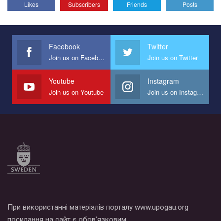
Likes
Subscribers
Friends
Posts
Эмоционально сильный ролик от команды "Гей-альянс
Украина", который принимает участие в конкурсе
международной организации PACT на лучший ролик,
представляющий программу развития организации.
Facebook
Twitter
Join us on Facebook
Join us on Twitter
Мы просим вас поддержать нас и помочь нам реализовать
наш план по борьбе с насилием и дискриминацией на почве
СОГИ в Украине.
Youtube
Instagram
Join us on Youtube
Join us on Instagram
Все, что вам нужно сделать - это зайти на наш канал YouTube
по этой ссылке и поставить лайк под видео.
При використанні матеріалів порталу www.upogau.org
посилання на сайт є обов’язковим.