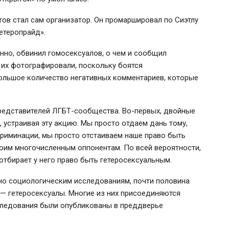
тов стал сам организатор. Он промаршировал по Сиэтлу
етеропрайд».
енно, обвинил гомосексуалов, о чем и сообщил
 их фотографировали, поскольку боятся
большое количество негативных комментариев, которые
представителей
ЛГБТ-сообщества
.
Во-первых
, двойные
, устраивая эту акцию. Мы просто отдаем дань тому,
криминации, мы просто отстаиваем наше право быть
воим многочисленным оппонентам. По всей вероятности,
отбирает у него право быть гетеросексуальным.
но социологическим исследованиям, почти половина
— гетеросексуалы. Многие из них присоединяются
следования были опубликованы в преддверье