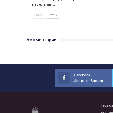
населения…
PREV
NEXT
Комментарии
Facebook
Join us on Facebook
При ви
портал