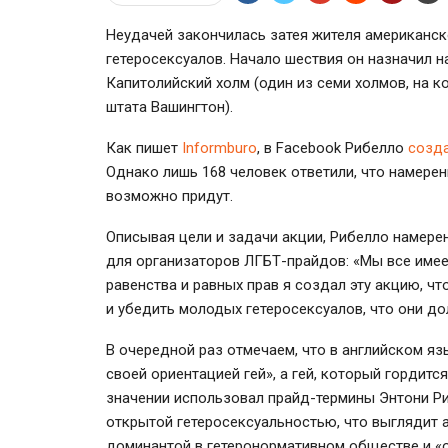
Неудачей закончилась затея жителя американск
гетеросексуалов. Начало шествия он назначил н
Капитолийский холм (один из семи холмов, на 
штата Вашингтон).
Как пишет
Informburo
, в Facebook Рибелло
созда
Однако лишь 168 человек ответили, что намерен
возможно придут.
Описывая цели и задачи акции, Рибелло намере
для организаторов
ЛГБТ-прайдов
: «Мы все име
равенства и равных прав я создал эту акцию, ч
и убедить молодых гетеросексуалов, что они д
В очередной раз отмечаем, что в английском яз
своей ориентацией гей», а гей, который гордитс
значении использовал прайд-термины Энтони Ри
открытой гетеросексуальностью, что выглядит 
доминантой в гетеронормативном обществе и «