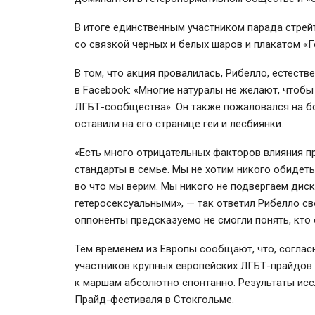
В итоге единственным участником парада стрей
со связкой черных и белых шаров и плакатом «Г
В том, что акция провалилась, Рибелло, естеств
в Facebook: «Многие натуралы не желают, чтобы
ЛГБТ-сообщества
». Он также пожаловался на 
оставили на его странице геи и лесбиянки.
«Есть много отрицательных факторов влияния 
стандарты в семье. Мы не хотим никого обидеть
во что мы верим. Мы никого не подвергаем дис
гетеросексуальными», — так ответил Рибелло с
оппоненты предсказуемо не смогли понять, кто 
Тем временем из Европы сообщают, что, соглас
участников крупных европейских
ЛГБТ-прайдов
к маршам абсолютно спонтанно. Результаты ис
Прайд-фестиваля
в Стокгольме.