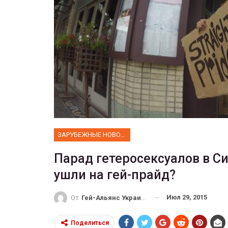
ФОТО
 собрал 200
ников
Военнослужащие-трансгенд
ГЕЙ-АЛЬЯНС УКРАИНА
10, 2017
0
Июл 27, 2017
0
ЗАРУБЕЖНЫЕ НОВОСТИ
Парад гетеросексуалов в Си
ушли на гей-прайд?
Июл 29, 2015
От
Гей-Альянс Украина
Поделиться