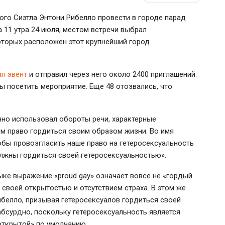
ого Сиэтла Энтони Рибелло провести в городе парад
а 11 утра 24 июля, местом встречи выбрал
которых расположен этот крупнейший город
л эвент
и отправил через него около 2400 приглашений.
ы посетить мероприятие. Еще 48 отозвались, что
нно использовал обороты речи, характерные
ем право гордиться своим образом жизни. Во имя
тобы провозгласить наше право на гетеросексуальность
олжны гордиться своей гетеросексуальностью».
ыке выражение «proud gay» означает вовсе не «гордый
я своей открытостью и отсутствием страха. В этом же
белло, призывая гетеросексуалов гордиться своей
абсурдно, поскольку гетеросексуальность является
открытой» по умолчанию.