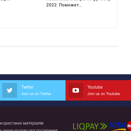
2022. Поможет…
Twitter
Youtube
Join us on Twitter
Join us on Youtube
користанні матеріалів
у www.upogau.org посилання