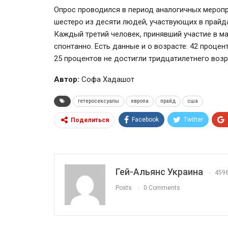
Опрос проводился в период аналогичных меропри
шестеро из десяти людей, участвующих в прайда
Каждый третий человек, принявший участие в 
спонтанно. Есть данные и о возрасте: 42 процен
25 процентов не достигли тридцатилетнего возр
Автор:
Софа Хадашот
гетеросексуалы
европа
прайд
сша
Facebook
Twitter
Поделиться
Гей-Альянс Украина
459
Posts
0 Comments