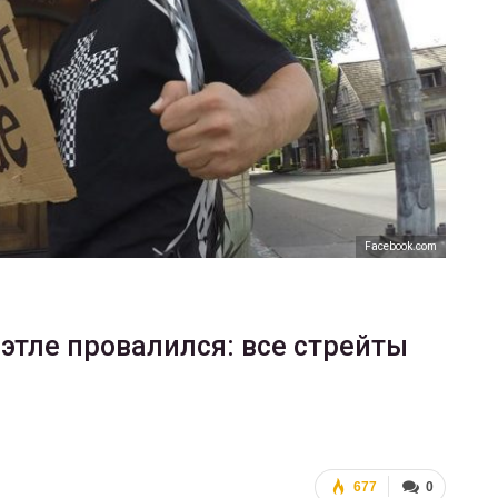
ФОТО
В Берлине отпраздновали
еры
легализацию гей-браков
ГЕЙ-АЛЬЯНС УКРАИНА
Июл 2, 2017
0
Facebook.com
этле провалился: все стрейты
677
0