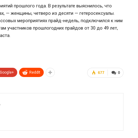
ятий прошлого года. В результате выяснилось, что
х, — женщины, четверо из десяти — гетеросексуалы.
массовых
мероприятиях прайд-недель,
подключился к ним
там участников прошлогодних прайдов от 30 до 49 лет,
аста.
Google+
ReddIt
677
0
6