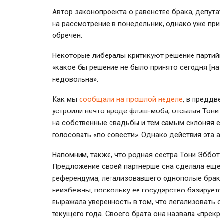
Автор законопроекта о равенстве брака, депута
на рассмотрение в понедельник, однако уже приз
обречен.
Некоторые либералы критикуют решение партийн
«какое бы решение не было принято сегодня [на
недовольна».
Как мы
сообщали на прошлой неделе
, в преддв
устроили нечто вроде
флэш-моба
, отсылая Тон
на собственные свадьбы и тем самым склоняя е
голосовать «по совести». Однако действия эта а
Напомним, также, что родная сестра Тони Эббот
Предложение своей партнерше она сделала еще 
референдума, легализовавшего однополые брак
неизбежны, поскольку ее государство базирует
выражала уверенность в том, что легализовать 
текущего года. Своего брата она назвала «пре