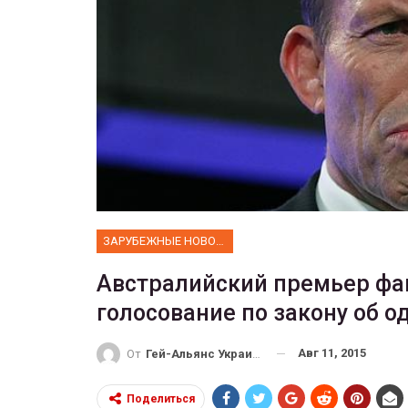
ФОТО
Прайд в Тель-Авиве собрал 
тысяч участников
ГЕЙ-АЛЬЯНС УКРАИНА
Июн 10, 2017
0
ЗАРУБЕЖНЫЕ НОВОСТИ
Австралийский премьер фак
голосование по закону об 
Авг 11, 2015
От
Гей-Альянс Украина
Поделиться