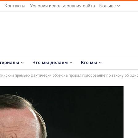
Контакты
Условия использования сайта
Больше
териалы
Что мы делаем
Кто мы
лийский премьер фактически обрек на провал голосование по закону об одн