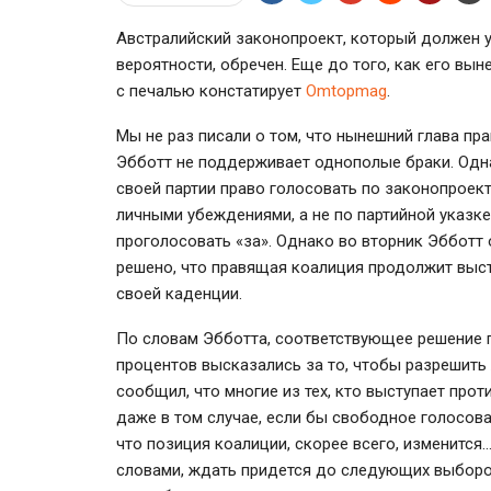
Австралийский законопроект, который должен ур
вероятности, обречен. Еще до того, как его вы
с печалью констатирует
Omtopmag
.
Мы не раз писали о том, что нынешний глава пр
Эбботт не поддерживает однополые браки. Одн
своей партии право голосовать по законопроекту
личными убеждениями, а не по партийной указк
проголосовать «за». Однако во вторник Эбботт
решено, что правящая коалиция продолжит выст
своей каденции.
По словам Эбботта, соответствующее решение 
процентов высказались за то, чтобы разрешить 
сообщил, что многие из тех, кто выступает пр
даже в том случае, если бы свободное голосов
что позиция коалиции, скорее всего, изменитс
словами, ждать придется до следующих выборов