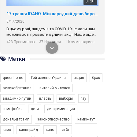
01:01
17 травня IDAHO. Міжнародний день боротьби з гомофобією трансфобією і біфобія.
5/17/2020
В цьому році, пандемія та COVІD-19 не дали нам
можливості провести вуличні акції. Наше відео-
звернення про те, що навіть коли ми у різних
423 Просмотров
•
37 Нравится
•
1 Комментариев
містах та не можемо зустрінеться, ми разом. Ми
закликаємо всіх хто поділяє цінності рівності та
солідарності, приєднатися до нас. Регіональні
Метки
підрозділи ГАУ є в 16 областях України.
Разом наш голос лунає гучніше!
queer home
Гей-альянс Украина
акция
брак
великобритания
виталий милонов
владимир путин
власть
выборы
гау
00:58
гомофобия
дети
дискриминация
дональд трамп
законотворчество
камин-аут
Зупинимо насильство проти ЛГБТ в Україні! Stop violence against LGBT in Ukraine!
6/30/2017
киев
киевпрайд
кино
лгбт
Емоційний та вражаючий промо-ролік на