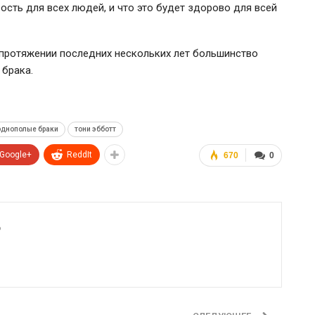
ость для всех людей, и что это будет здорово для всей
 протяжении последних нескольких лет большинство
 брака.
однополые браки
тони эбботт
Google+
ReddIt
670
0
6