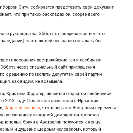
т Уоррен Энтч, собирается представить свой документ
нает, что при таких раскладах он, скорее всего,
ого руководства. Эбботт отговаривается тем, что
 заседании], часть людей все равно осталась бы
ерье голосования австралийские геи и лесбиянки
и Эбботу через специальный сайт приглашения
го к решению позволить депутатам своей партии
кция, как видим, не возымела.
та, Кристина Форстер, является открытой лесбиянкой.
в 2013 году. После состоявшегося в Ирландии
и,
Форстер заявила
, что теперь и в Австралии перемены
ся на принципах западной демократии. Форстер
однополые браки в Австралии получится к концу
красным и душевно щедрым человеком», который