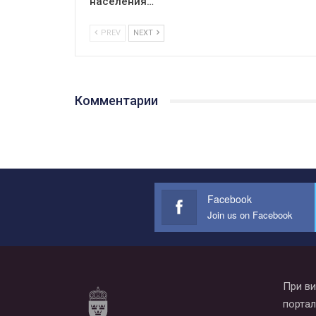
населения…
PREV
NEXT
Комментарии
Facebook
Join us on Facebook
При ви
портал