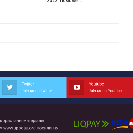
2022. Поможет…
Twitter
Youtube
Join us on Twitter
Join us on Youtube
користанні матеріалів
у www.upogau.org посилання