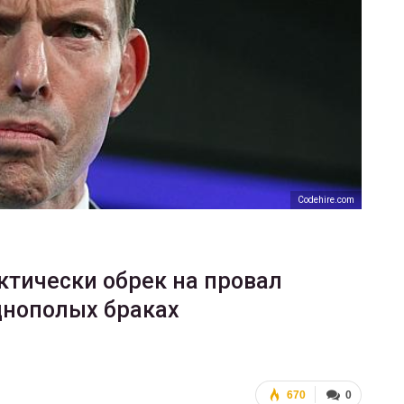
ФОТО
200
Военнослужащие-трансгендеры
ГЕЙ-АЛЬЯНС УКРАИНА
Июл 27, 2017
0
Codehire.com
тически обрек на провал
однополых браках
670
0