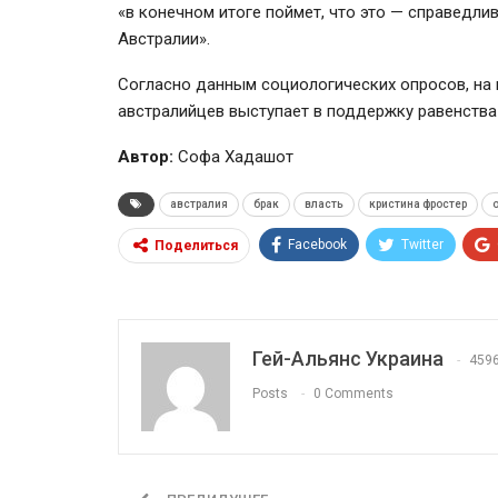
«в конечном итоге поймет, что это — справедлив
Австралии».
Согласно данным социологических опросов, на
австралийцев выступает в поддержку равенства
Автор:
Софа Хадашот
австралия
брак
власть
кристина фростер
Facebook
Twitter
Поделиться
Гей-Альянс Украина
459
Posts
0 Comments