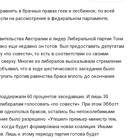
авнять в брачных правах геев и лесбиянок, по всей
несли на рассмотрение в федеральном парламенте,
авительства Австралии и лидер Либеральной партии Тони
ако еще недавно он готов был предоставить депутатам
 «по совести», то есть в соответствии со своими
е сверху. Многие из либералов высказывали стремление
 объявил, что в ходе шестичасового заседания было
упать против равенства брака вплоть до окончания
поддержали 60 процентов заседавших. И лишь 30
либералам голосовать «по совести». При этом Эбботт
отив однополых браков, остались бы непоколебимыми
ание было разрешено. «Утешил»
премьер-министр
тем,
я… когда будет формирована новая коалиция. Иными
. Лишь к этому периоду партия готова будет