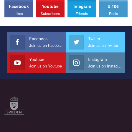
Facebook
Youtube
Telegram
5,106
All you have to do is to press "Like" below the video.
Likes
Subscribers
Friends
Posts
Эмоционально сильный ролик от команды "Гей-альянс
Украина", который принимает участие в конкурсе
международной организации PACT на лучший ролик,
представляющий программу развития организации.
Facebook
Twitter
Join us on Facebook
Join us on Twitter
Мы просим вас поддержать нас и помочь нам реализовать
наш план по борьбе с насилием и дискриминацией на почве
СОГИ в Украине.
Youtube
Instagram
Join us on Youtube
Join us on Instagram
Все, что вам нужно сделать - это зайти на наш канал YouTube
по этой ссылке и поставить лайк под видео.