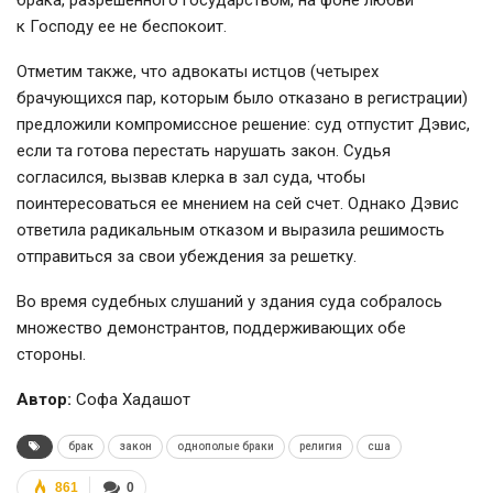
брака, разрешенного государством, на фоне любви
к Господу ее не беспокоит.
Отметим также, что адвокаты истцов (четырех
брачующихся пар, которым было отказано в регистрации)
предложили компромиссное решение: суд отпустит Дэвис,
если та готова перестать нарушать закон. Судья
согласился, вызвав клерка в зал суда, чтобы
поинтересоваться ее мнением на сей счет. Однако Дэвис
ответила радикальным отказом и выразила решимость
отправиться за свои убеждения за решетку.
Во время судебных слушаний у здания суда собралось
множество демонстрантов, поддерживающих обе
стороны.
Автор:
Софа Хадашот
брак
закон
однополые браки
религия
сша
861
0