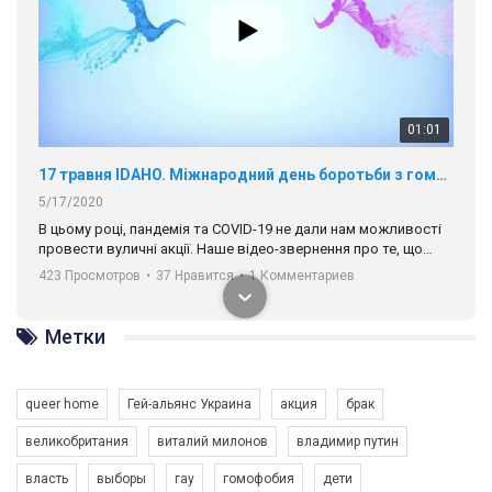
01:01
17 травня IDAHO. Міжнародний день боротьби з гомофобією трансфобією і біфобія.
5/17/2020
В цьому році, пандемія та COVІD-19 не дали нам можливості
провести вуличні акції. Наше відео-звернення про те, що
навіть коли ми у різних містах та не можемо зустрінеться, ми
423 Просмотров
•
37 Нравится
•
1 Комментариев
разом. Ми закликаємо всіх хто поділяє цінності рівності та
солідарності, приєднатися до нас. Регіональні підрозділи
ГАУ є в 16 областях України.
Метки
Разом наш голос лунає гучніше!
queer home
Гей-альянс Украина
акция
брак
великобритания
виталий милонов
владимир путин
власть
выборы
гау
гомофобия
дети