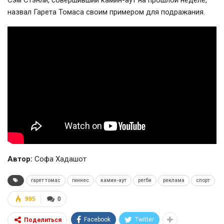
Сэм Стэнли, совершивший
камин-аут
на прошлой неделе,
назвал Гарета Томаса своим примером для подражания.
Автор:
Софа Хадашот
гарет томас
гиннес
камин-аут
регби
реклама
спорт
995
0
Facebook
Twitter
Поделиться