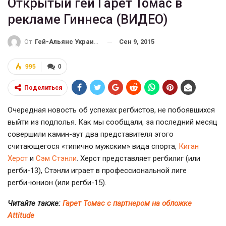
Открытый гей Гарет Томас в
рекламе Гиннеса (ВИДЕО)
Сен 9, 2015
От
Гей-Альянс Украина
995
0
Поделиться
Очередная новость об успехах регбистов, не побоявшихся
выйти из подполья. Как мы сообщали, за последний месяц
совершили
камин-аут
два представителя этого
считающегося «типично мужским» вида спорта,
Киган
Херст
и
Сэм Стэнли
. Херст представляет регбилиг (или
регби-13
), Стэнли играет в профессиональной лиге
регби-юнион
(или
регби-15
).
Читайте также: ​
Гарет Томас с партнером на обложке
Attitude