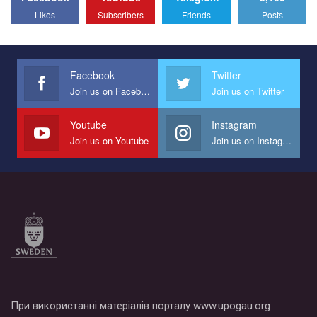
All you have to do is to press "Like" below the video.
Likes
Subscribers
Friends
Posts
Эмоционально сильный ролик от команды "Гей-альянс
Украина", который принимает участие в конкурсе
международной организации PACT на лучший ролик,
представляющий программу развития организации.
Facebook
Twitter
Join us on Facebook
Join us on Twitter
Мы просим вас поддержать нас и помочь нам реализовать
наш план по борьбе с насилием и дискриминацией на почве
СОГИ в Украине.
Youtube
Instagram
Join us on Youtube
Join us on Instagram
Все, что вам нужно сделать - это зайти на наш канал YouTube
по этой ссылке и поставить лайк под видео.
При використанні матеріалів порталу www.upogau.org