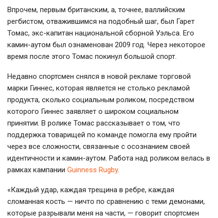
Впрочем, первым британским, а, точнее, валлийским
регбистом, отважившимся на подобный шаг, был Гарет
Томас,
экс-капитан
национальной сборной Уэльса. Его
камин-аутом
был ознаменован 2009 год. Через некоторое
время после этого Томас покинул большой спорт.
Недавно спортсмен снялся в новой рекламе торговой
марки Гиннес, которая является не столько рекламой
продукта, сколько социальным роликом, посредством
которого Гиннес заявляет о широком социальном
принятии. В ролике Томас рассказывает о том, что
поддержка товарищей по команде помогла ему пройти
через все сложности, связанные с осознанием своей
идентичности и
камин-аутом
. Работа над роликом велась в
рамках кампании
Guinness Rugby
.
«Каждый удар, каждая трещина в ребре, каждая
сломанная кость — ничто по сравнению с теми демонами,
которые разрывали меня на части, — говорит спортсмен