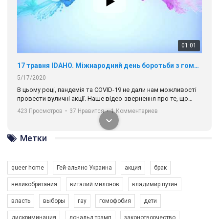
01:01
17 травня IDAHO. Міжнародний день боротьби з гомофобією трансфобією і біфобія.
5/17/2020
В цьому році, пандемія та COVІD-19 не дали нам можливості
провести вуличні акції. Наше відео-звернення про те, що
навіть коли ми у різних містах та не можемо зустрінеться, ми
423 Просмотров
•
37 Нравится
•
1 Комментариев
разом. Ми закликаємо всіх хто поділяє цінності рівності та
солідарності, приєднатися до нас. Регіональні підрозділи
ГАУ є в 16 областях України.
Метки
Разом наш голос лунає гучніше!
queer home
Гей-альянс Украина
акция
брак
великобритания
виталий милонов
владимир путин
власть
выборы
гау
гомофобия
дети
дискриминация
дональд трамп
законотворчество