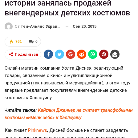
истории занялась продажей
внегендерных детских костюмов
Сен 20, 2015
От
Гей-Альянс Украина
761
0
Поделиться
Онлайн магазин компании Уолта Диснея, реализующий
товары, связанные с кино- и мультипликационной
продукцией (так называемый мерчардайзинг), в этом году
впервые предлагает покупателям внегендерные детские
костюмы к Хэллоуину.
Ч
итайте также:
Кейтлин Дженнер не считает трансфобными
костюмы «имени себя» к Хэллоу
ину
Как пишет
Pinknews
, Дисней больше не станет разделять
продаваемые карнавальные костюмы по признаку пола.