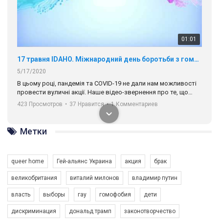
01:01
17 травня IDAHO. Міжнародний день боротьби з гомофобією трансфобією і біфобія.
5/17/2020
В цьому році, пандемія та COVІD-19 не дали нам можливості
провести вуличні акції. Наше відео-звернення про те, що
навіть коли ми у різних містах та не можемо зустрінеться, ми
423 Просмотров
•
37 Нравится
•
1 Комментариев
разом. Ми закликаємо всіх хто поділяє цінності рівності та
солідарності, приєднатися до нас. Регіональні підрозділи
ГАУ є в 16 областях України.
Метки
Разом наш голос лунає гучніше!
queer home
Гей-альянс Украина
акция
брак
великобритания
виталий милонов
владимир путин
власть
выборы
гау
гомофобия
дети
дискриминация
дональд трамп
законотворчество