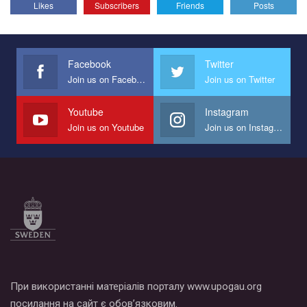
Likes
Subscribers
Friends
Posts
Эмоционально сильный ролик от команды "Гей-альянс
Украина", который принимает участие в конкурсе
международной организации PACT на лучший ролик,
представляющий программу развития организации.
Facebook
Twitter
Join us on Facebook
Join us on Twitter
Мы просим вас поддержать нас и помочь нам реализовать
наш план по борьбе с насилием и дискриминацией на почве
СОГИ в Украине.
Youtube
Instagram
Join us on Youtube
Join us on Instagram
Все, что вам нужно сделать - это зайти на наш канал YouTube
по этой ссылке и поставить лайк под видео.
При використанні матеріалів порталу www.upogau.org
посилання на сайт є обов’язковим.