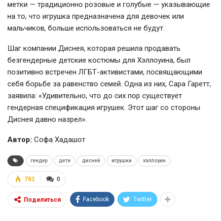
метки — традиционно розовые и голубые — указывающие
на то, что игрушка предназначена для девочек или
мальчиков, больше использоваться не будут.
Шаг компании Диснея, которая решила продавать
безгендерные детские костюмы для Хэллоуина, был
позитивно встречен
ЛГБТ-активистами
, посвящающими
себя борьбе за равенство семей. Одна из них, Сара Гаретт,
заявила: «Удивительно, что до сих пор существует
гендерная спецификация игрушек. Этот шаг со стороны
Диснея давно назрел».
Автор:
Софа Хадашот
гендер
дети
дисней
игрушки
хэллоуин
761
0
Facebook
Twitter
Поделиться