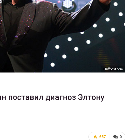
ФОТО
В Берлине отпраздновали
еры
легализацию гей-браков
ГЕЙ-АЛЬЯНС УКРАИНА
Июл 2, 2017
0
Huffpost.com
н поставил диагноз Элтону
657
0