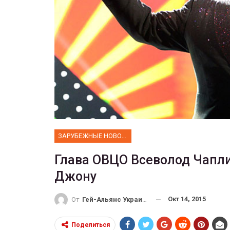
ФОТО
 собрал 200
ников
Военнослужащие-трансгенд
ГЕЙ-АЛЬЯНС УКРАИНА
10, 2017
0
Июл 27, 2017
0
ЗАРУБЕЖНЫЕ НОВОСТИ
Глава ОВЦО Всеволод Чапли
Джону
Окт 14, 2015
От
Гей-Альянс Украина
Поделиться