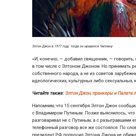
Элтон Джон в 1977 году: тогда он нравился Чаплину
«И, конечно, — добавил священник, — говорить,
в том числе с Элтоном Джоном. Но принимать р
собственного народа, а не из советов зарубеж
идеологических, культурных либо сексуальных, к
Читайте также:
Элтон Джон, пранкеры и Палата 
Напомним, что 15 сентября Элтон Джон сообщил
с Владимиром Путиным. Позже выяснилось, что
разговаривал не с Путиным, а с разыгравшими е
телефонный разговор все же состоялся. По сл
президент РФ попросил Элтона Джона не обижат