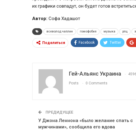
их графики совпадут, он будет готов встретить
Автор:
Софа Хадашот
всеволод чаплин
гомофобия
музыка
рпц
Facebook
Twitter
Поделиться
Гей-Альянс Украина
459
Posts
0 Comments
ПРЕДИДУЩЕЕ
У Джона Леннона «было желание спать с
мужчинами», сообщила его вдова