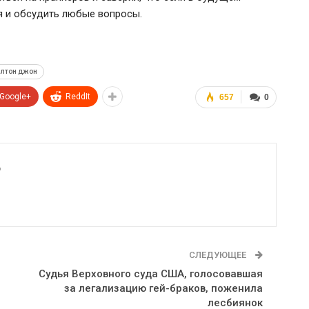
ся и обсудить любые вопросы.
элтон джон
Google+
ReddIt
657
0
6
СЛЕДУЮЩЕЕ
Судья Верховного суда США, голосовавшая
за легализацию гей-браков, поженила
лесбиянок