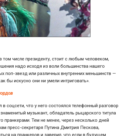
 в том числе президенту, стоит с любым человеком,
ешения надо исходя из воли большинства нашего
ных
поп-звезд
или различных внутренних меньшинств —
ак бы искусно они ни умели интриговать».
лордов
 в соцсети, что у него состоялся телефонный разговор
 знаменитый музыкант, обладатель рыцарского титула
го пранкерами. Тем не менее, через несколько дней
овам
пресс-секретаря
Путина Дмитрия Пескова,
ься на пранкеров и заверил, что если в будущем