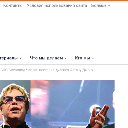
Контакты
Условия использования сайта
Больше
териалы
Что мы делаем
Кто мы
ОВЦО Всеволод Чаплин поставил диагноз Элтону Джону