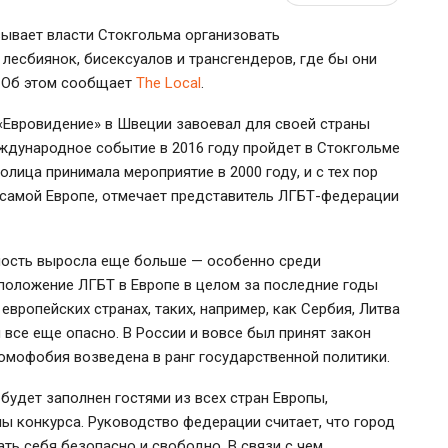
ывает власти Стокгольма организовать
 лесбиянок, бисексуалов и трансгендеров, где бы они
. Об этом сообщает
The Local
.
«Евровидение» в Швеции завоевал для своей страны
ждународное событие в 2016 году пройдет в Стокгольме
олица принимала мероприятие в 2000 году, и с тех пор
в самой Европе, отмечает представитель
ЛГБТ-федерации
рность выросла еще больше — особенно среди
, положение ЛГБТ в Европе в целом за последние годы
европейских странах, таких, например, как Сербия, Литва
 все еще опасно. В России и вовсе был принят закон
 гомофобия возведена в ранг государственной политики.
будет заполнен гостями из всех стран Европы,
ны
конкурса. Руководство федерации считает, что город
ть себя безопасно и свободно. В связи с чем