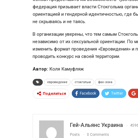
федерация призывает власти Стокгольма орган
ориентацией и гендерной идентичностью, где бы 
не скрываясь и не таясь.
В организации уверены, что тем самым Стокголь
независимо от их сексуальной ориентации. По 
изменить формат проведения «Евровидения» и п
проводить конкурс на своей территории.
Автор:
Коля Камуфляж
евровидение
стокгольм
фан-зона
Facebook
Twitter
Поделиться
Гей-Альянс Украина
459
Posts
0 Comments