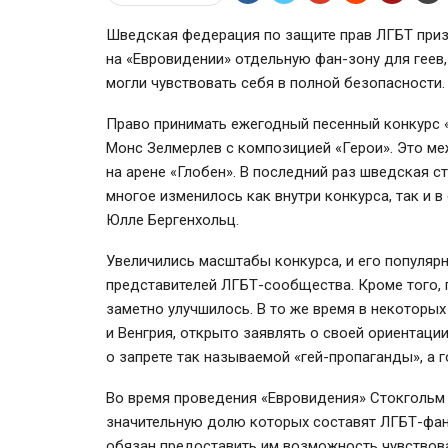
Шведская федерация по защите прав ЛГБТ приз
на «Евровидении» отдельную
фан-зону
для геев,
могли чувствовать себя в полной безопасности
Право принимать ежегодный песенный конкурс 
Монс Зелмерлев с композицией «Герои». Это ме
на арене «Глобен». В последний раз шведская ст
многое изменилось как внутри конкурса, так и 
Юлле Бергенхольц.
Увеличились масштабы конкурса, и его популя
представителей
ЛГБТ-сообщества
. Кроме того
заметно улучшилось. В то же время в некоторых 
и Венгрия, открыто заявлять о своей ориентации
о запрете так называемой
«гей-пропаганды»
, а
Во время проведения «Евровидения» Стокгольм 
значительную долю которых составят
ЛГБТ-фа
обязан предоставить им возможность чувствова