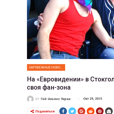
ФОТО
Прайд в Тель-Авиве собрал 
тысяч участников
ГЕЙ-АЛЬЯНС УКРАИНА
Июн 10, 2017
0
ЗАРУБЕЖНЫЕ НОВОСТИ
На «Евровидении» в Стокго
своя фан-зона
Окт 29, 2015
От
Гей-Альянс Украина
Поделиться