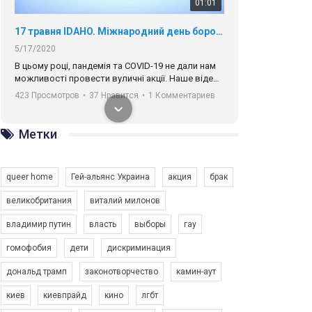
01:01
17 травня IDAHO. Міжнародний день боротьби з гомофобією трансфобією і біфобія.
5/17/2020
В цьому році, пандемія та COVІD-19 не дали нам
можливості провести вуличні акції. Наше відео-
звернення про те, що навіть коли ми у різних
423 Просмотров
•
37 Нравится
•
1 Комментариев
містах та не можемо зустрінеться, ми разом. Ми
закликаємо всіх хто поділяє цінності рівності та
солідарності, приєднатися до нас. Регіональні
Метки
підрозділи ГАУ є в 16 областях України.
Разом наш голос лунає гучніше!
queer home
Гей-альянс Украина
акция
брак
великобритания
виталий милонов
владимир путин
власть
выборы
гау
00:58
гомофобия
дети
дискриминация
дональд трамп
законотворчество
камин-аут
Зупинимо насильство проти ЛГБТ в Україні! Stop violence against LGBT in Ukraine!
6/30/2017
киев
киевпрайд
кино
лгбт
Емоційний та вражаючий промо-ролік на