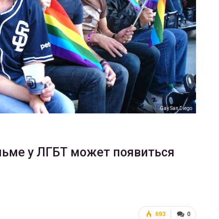
ФОТО
200
Военнослужащие-трансгендеры
ГЕЙ-АЛЬЯНС УКРАИНА
Июл 27, 2017
0
Gay San Diego
льме у ЛГБТ может появиться
693
0