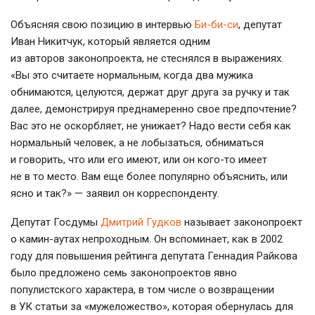
Объясняя свою позицию в интервью
Би-би-си
, депутат
Иван Никитчук, который является одним
из авторов законопроекта, не стеснялся в выражениях.
«Вы это считаете нормальным, когда два мужика
обнимаются, целуются, держат друг друга за ручку и так
далее, демонстрируя преднамеренно свое предпочтение?
Вас это не оскорбляет, не унижает? Надо вести себя как
нормальный человек, а не лобызаться, обниматься
и говорить, что или его имеют, или он
кого-то
имеет
не в то место. Вам еще более популярно объяснить, или
ясно и так?» — заявил он корреспонденту.
Депутат Госдумы
Дмитрий Гудков
называет законопроект
о
камин-аутах
непроходным. Он вспоминает, как в 2002
году для повышения рейтинга депутата Геннадия Райкова
было предложено семь законопроектов явно
популистского характера, в том числе о возвращении
в УК статьи за «мужеложество», которая обернулась для