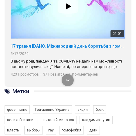
01:01
17 травня IDAHO. Міжнародний день боротьби з гомофобією трансфобією і біфобія.
5/17/2020
В цьому році, пандемія та COVІD-19 не дали нам можливості
провести вуличні акції. Наше відео-звернення про те, що
навіть коли ми у різних містах та не можемо зустрінеться, ми
423 Просмотров
•
37 Нравится
•
1 Комментариев
разом. Ми закликаємо всіх хто поділяє цінності рівності та
солідарності, приєднатися до нас. Регіональні підрозділи
ГАУ є в 16 областях України.
Метки
Разом наш голос лунає гучніше!
queer home
Гей-альянс Украина
акция
брак
великобритания
виталий милонов
владимир путин
власть
выборы
гау
гомофобия
дети