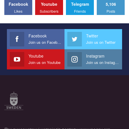
Facebook
Youtube
Telegram
5,106
All you have to do is to press "Like" below the video.
Likes
Subscribers
Friends
Posts
Эмоционально сильный ролик от команды "Гей-альянс
Украина", который принимает участие в конкурсе
международной организации PACT на лучший ролик,
представляющий программу развития организации.
Facebook
Twitter
Join us on Facebook
Join us on Twitter
Мы просим вас поддержать нас и помочь нам реализовать
наш план по борьбе с насилием и дискриминацией на почве
СОГИ в Украине.
Youtube
Instagram
Join us on Youtube
Join us on Instagram
Все, что вам нужно сделать - это зайти на наш канал YouTube
по этой ссылке и поставить лайк под видео.