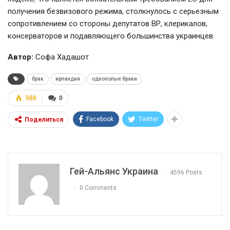
получения безвизового режима, столкнулось с серьезным
сопротивлением со стороны депутатов ВР, клерикалов,
консерваторов и подавляющего большинства украинцев.
Автор:
Софа Хадашот
брак
ирландия
однополые браки
566
0
Facebook
Twitter
Поделиться
Гей-Альянс Украина
4596 Posts
0 Comments