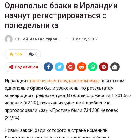
Однополые браки в Ирландии
начнут регистрироваться с
понедельника
Ноя 12, 2015
От
Гей-Альянс Украина
566
0
Поделиться
Ирландия
стала первым государством мира
, в котором
однополые браки были узаконены по результатам
всенародного референдума. В общей сложности 1 201 607
человек (62,1%), принявших участие в плебисците,
проголосовали «за». «Против» были 734 300 человек
(37,9%).
Новый закон, ради которого в стране изменили
Конституцию, вступает в силу: однополые браки