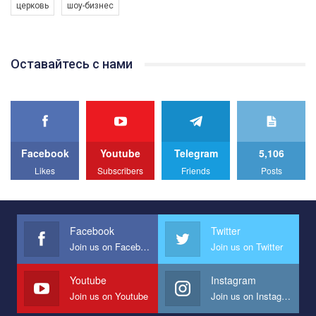
Автор видео - Queer-студия.
церковь
шоу-бизнес
Оставайтесь с нами
Facebook
Youtube
Telegram
5,106
Likes
Subscribers
Friends
Posts
Facebook
Twitter
Join us on Facebook
Join us on Twitter
Youtube
Instagram
Join us on Youtube
Join us on Instagram