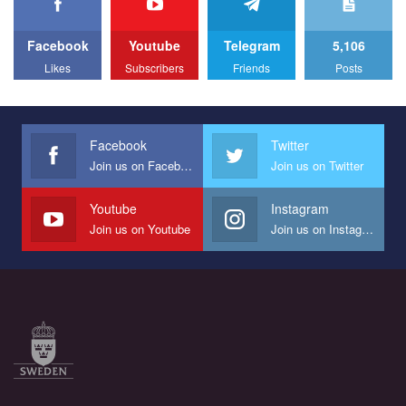
We appeal to your support and ask to help us implement our plan
to combat violence against LGBT people in Ukraine.
Facebook
Youtube
Telegram
5,106
All you have to do is to press "Like" below the video.
Likes
Subscribers
Friends
Posts
Эмоционально сильный ролик от команды "Гей-альянс
Украина", который принимает участие в конкурсе
международной организации PACT на лучший ролик,
представляющий программу развития организации.
Facebook
Twitter
Join us on Facebook
Join us on Twitter
Мы просим вас поддержать нас и помочь нам реализовать
наш план по борьбе с насилием и дискриминацией на почве
СОГИ в Украине.
Youtube
Instagram
Join us on Youtube
Join us on Instagram
Все, что вам нужно сделать - это зайти на наш канал YouTube
по этой ссылке и поставить лайк под видео.