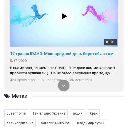
01:01
17 травня IDAHO. Міжнародний день боротьби з гомофобією трансфобією і біфобія.
5/17/2020
В цьому році, пандемія та COVІD-19 не дали нам можливості
провести вуличні акції. Наше відео-звернення про те, що
навіть коли ми у різних містах та не можемо зустрінеться, ми
423 Просмотров
•
37 Нравится
•
1 Комментариев
разом. Ми закликаємо всіх хто поділяє цінності рівності та
солідарності, приєднатися до нас. Регіональні підрозділи
ГАУ є в 16 областях України.
Метки
Разом наш голос лунає гучніше!
queer home
Гей-альянс Украина
акция
брак
великобритания
виталий милонов
владимир путин