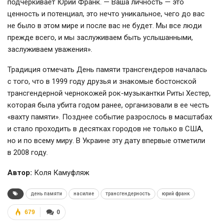
подчеркивает Юрий Франк. — Ваша личность — это
ценность и потенциал, это нечто уникальное, чего до вас
не было в этом мире и после вас не будет. Мы все люди
прежде всего, и мы заслуживаем быть услышанными,
заслуживаем уважения».
Традиция отмечать День памяти трансгендеров началась
с того, что в 1999 году друзья и знакомые бостонской
трансгендерной чернокожей
рок-музыкантки
Риты Хестер,
которая была убита годом ранее, организовали в ее честь
«вахту памяти». Позднее событие разрослось в масштабах
и стало проходить в десятках городов не только в США,
но и по всему миру. В Украине эту дату впервые отметили
в 2008 году.
Автор:
Коля Камуфляж
день памяти
насилие
трансгендерность
юрий франк
679
0