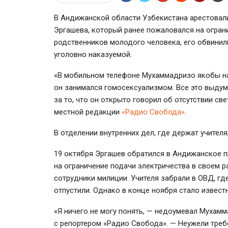
В Андижанской области Узбекистана арестова
Эргашева, который ранее пожаловался на огран
родственников молодого человека, его обвинили
уголовно наказуемой.
«В мобильном телефоне Мухаммадризо якобы н
он занимался гомосексуализмом. Все это выдум
за то, что он открыто говорил об отсутствии с
местной редакции
«Радио Свобода»
.
В отделении внутренних дел, где держат учител
19 октября Эргашев обратился в Андижанское п
на ограничение подачи электричества в своем р
сотрудники милиции. Учителя забрали в ОВД, гд
отпустили. Однако в конце ноября стало известн
«Я ничего не могу понять, — недоумевал Мухам
с репортером «Радио Свобода». — Неужели треб