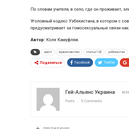
По словам учителя, в село, где он проживает, э
Уголовный кодекс Узбекистана, в котором с сов
предусматривает за гомосексуальные связи нак
Автор:
Коля Камуфляж
арест
мужеложство
статья 120
узбекистан
Facebook
Twitter
Поделиться
Гей-Альянс Украина
459
Posts
0 Comments
ПРЕДИДУЩЕЕ