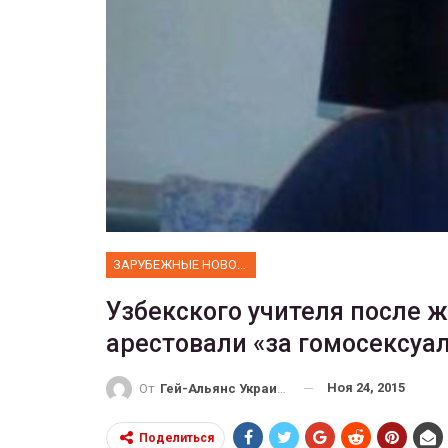
ФОТО
Прайд в Тель-Авиве собрал 
тысяч участников
ГЕЙ-АЛЬЯНС УКРАИНА
Июн 10, 2017
0
ЗАРУБЕЖНЫЕ НОВОСТИ
Узбекского учителя после 
арестовали «за гомосексуа
Ноя 24, 2015
От
Гей-Альянс Украина
Поделиться