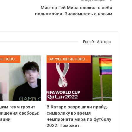
й
Мистер Гей Мира сложил с себя
полномочия. Знакомьтесь с новым
Еще От Автора
ЗАРУБЕЖНЫЕ НОВОСТИ
ЗАРУБЕЖНЫЕ НОВОСТИ
вум геям грозит
В Катаре разрешили прайд-
 лишения свободы:
символику во время
уации
чемпионата мира по футболу
2022. Поможет…