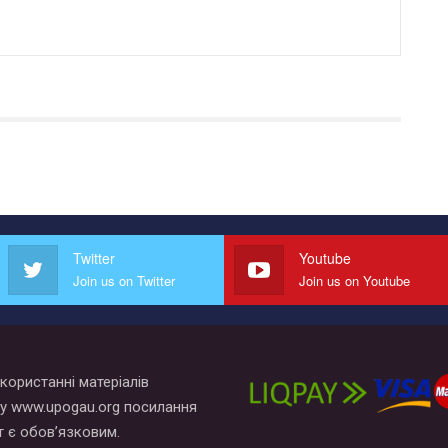
Twitter
Youtube
Join us on Twitter
Join us on Youtube
користанні матеріалів
у www.upogau.org посилання
т є обов’язковим.