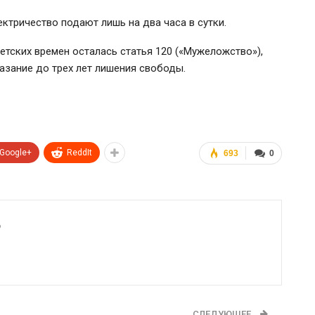
лектричество подают лишь на два часа в сутки.
етских времен осталась статья 120 («Мужеложство»),
азание до трех лет лишения свободы.
Google+
ReddIt
693
0
6
СЛЕДУЮЩЕЕ