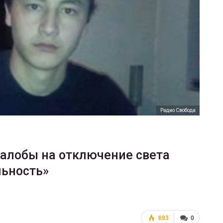
ФОТО
200
Военнослужащие-трансгендеры
ГЕЙ-АЛЬЯНС УКРАИНА
Июл 27, 2017
0
Радио Свобода
жалобы на отключение света
льность»
693
0