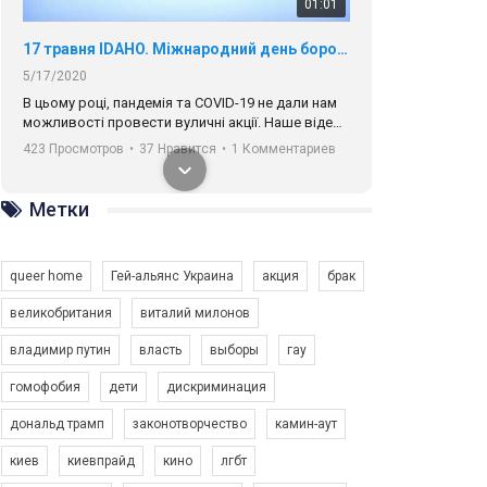
01:01
17 травня IDAHO. Міжнародний день боротьби з гомофобією трансфобією і біфобія.
5/17/2020
В цьому році, пандемія та COVІD-19 не дали нам
можливості провести вуличні акції. Наше відео-
звернення про те, що навіть коли ми у різних
423 Просмотров
•
37 Нравится
•
1 Комментариев
містах та не можемо зустрінеться, ми разом. Ми
закликаємо всіх хто поділяє цінності рівності та
солідарності, приєднатися до нас. Регіональні
Метки
підрозділи ГАУ є в 16 областях України.
Разом наш голос лунає гучніше!
queer home
Гей-альянс Украина
акция
брак
великобритания
виталий милонов
владимир путин
власть
выборы
гау
00:58
гомофобия
дети
дискриминация
дональд трамп
законотворчество
камин-аут
Зупинимо насильство проти ЛГБТ в Україні! Stop violence against LGBT in Ukraine!
6/30/2017
киев
киевпрайд
кино
лгбт
Емоційний та вражаючий промо-ролік на