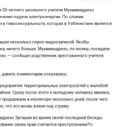
ли
20-летнего
школьного учителя Мухаммадризо
ичения подачи электроэнергии. По словам
 в гомосексуальности, которая в Узбекистане является
ашли несколько
порно-видеозаписей
. Якобы
ка, ничего больше. Мухаммадризо,
по-моему
, посадили
вета», — сообщил родственник арестованного учителя
я, давать комментарии отказались.
редприятие территориальных электросетей с жалобой
айоне. Сразу после этого к молодому человеку явились
е продержали в изоляторе несколько дней, после чего
о, что его вновь взяли под стражу.
мадризо Эргашев во время своей последней беседы
ование своих прав считается преступлением?!»