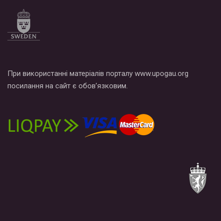
При використанні матеріалів порталу www.upogau.org
посилання на сайт є обов’язковим.