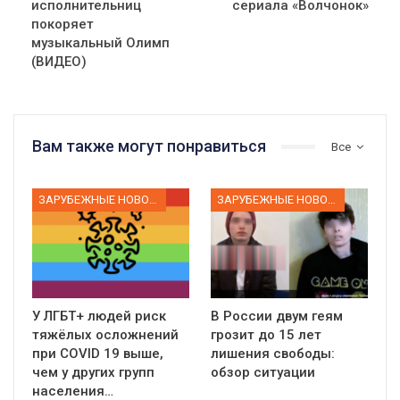
исполнительниц
сериала «Волчонок»
покоряет
музыкальный Олимп
(ВИДЕО)
Вам также могут понравиться
Все
ЗАРУБЕЖНЫЕ НОВОСТИ
ЗАРУБЕЖНЫЕ НОВОСТИ
У ЛГБТ+ людей риск
В России двум геям
тяжёлых осложнений
грозит до 15 лет
01:01
при COVID 19 выше,
лишения свободы:
17 травня IDAHO. Міжнародний день боротьби з гомофобією трансфобією і біфобія.
чем у других групп
обзор ситуации
населения…
5/17/2020