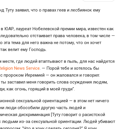
 Туту заявил, что о правах геев и лесбиянок ему
 в ЮАР, лауреат Нобелевской премии мира, известен как
ледовательно отстаивает права человека, в том числе —
о эта тема для него важна не потому, что он хочет
 так велит ему Господь.
м месте, где людей втаптывают в пыль, для нас найдется
Religion News Service
. — Порой тебе и хотелось бы
 с пророком Иеремией — он жаловался и говорил:
о ты заставил меня говорить слова осуждения людям,
и, как огонь, горящий в моей груди".
ионной сексуальной ориентацией — в этом нет ничего
дни люди обособили другую часть людей и
ническая дискриминация [Туту говорит о расистской
 с людьми из-за сексуальной ориентации. Людей убивают
 вопросом: "Что я хочу сделать сегодня?" Я хочу