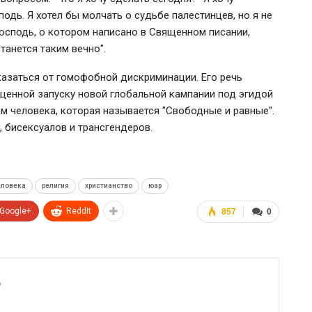
подь. Я хотел бы молчать о судьбе палестинцев, но я не
Господь, о котором написано в Священном писании,
танется таким вечно".
казаться от гомофобной дискриминации. Его речь
щенной запуску новой глобальной кампании под эгидой
м человека, которая называется "Свободные и равные".
, бисексуалов и трансгендеров.
еловека
религия
христианство
юар
Google+
ReddIt
857
0
6