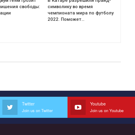
вум геям грозит
В Катаре разрешили прайд-
 лишения свободы:
символику во время
уации
чемпионата мира по футболу
2022. Поможет…
Twitter
Youtube
Join us on Twitter
Join us on Youtube