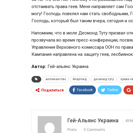
отстаивать права геев. Меня направляет сам Гос
могу! Господь повелел нам стать свободными, 
Господь, который был таким вчера, сегодня и ос
Напомним, что в июле Десмонд Туту призвал от
прозвучала во время пресс-конференции, посвя
Управления Верховного комиссара ООН по права
Кампания направлена на защиту геев, лесбиянок
Автор:
Гей-альянс Украина
англиканство
Апартеид
дэсмонд туту
права ч
Facebook
Twitter
Поделиться
Гей-Альянс Украина
459
Posts
0 Comments