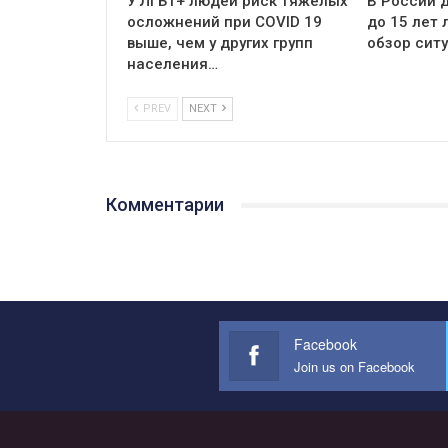
У ЛГБТ+ людей риск тяжёлых
В России д
осложнений при COVID 19
до 15 лет
выше, чем у других групп
обзор сит
населения…
PREV
NEXT
Комментарии
Facebook
Join us on Facebook