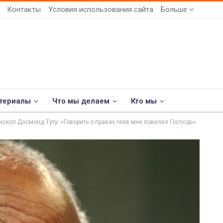
Контакты
Условия использования сайта
Больше
териалы
Что мы делаем
Кто мы
ископ Дэсмонд Туту: «Говорить о правах геев мне повелел Господь»