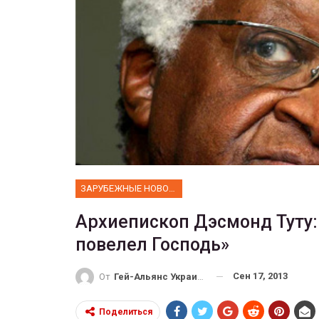
ФОТО
Прайд в Тель-Авиве собрал 
тысяч участников
ГЕЙ-АЛЬЯНС УКРАИНА
Июн 10, 2017
0
ЗАРУБЕЖНЫЕ НОВОСТИ
Архиепископ Дэсмонд Туту: 
повелел Господь»
Сен 17, 2013
От
Гей-Альянс Украина
Поделиться