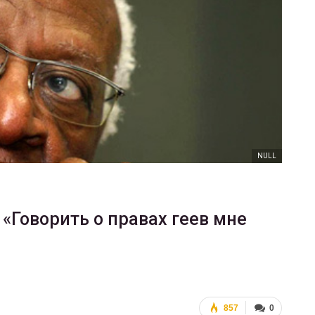
ФОТО
200
Военнослужащие-трансгендеры
ГЕЙ-АЛЬЯНС УКРАИНА
Июл 27, 2017
0
NULL
«Говорить о правах геев мне
857
0