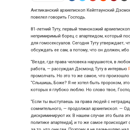
Англиканский архиепископ Кейптаунский Дэсмонд
повелел говорить Господь.
81-летний Туту, первый темнокожий архиепископ
непримиримый борец с апартеидом, который пос
для гомосексуалов. Сегодня Туту утверждает, чт
обсуждать ее сам, а потому, что он должен, ибо
"Везде, где права человека нарушаются, в любо
работа, — рассуждал Дэсмонд Туту в интервью
промолчать. Но это то же самое, что произошло
"Слышишь, Боже? Я не хотел быть пророком, эт
которых я глубоко люблю. Но слово твое, Господ
"Если ты выступаешь за права людей с нетрадиц
сомнительного, — продолжал архиепископ. — О
дискриминируют их. В нашем случае это была эт
политике апартеида], и то же самое происходит
за то, что они геи. Поэтому я не размышляю над