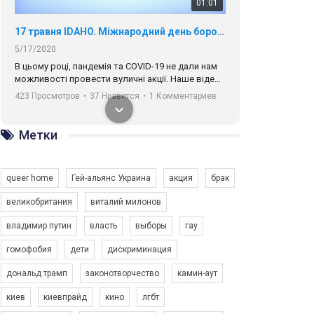
01:01
17 травня IDAHO. Міжнародний день боротьби з гомофобією трансфобією і біфобія.
5/17/2020
В цьому році, пандемія та COVІD-19 не дали нам
можливості провести вуличні акції. Наше відео-
звернення про те, що навіть коли ми у різних
423 Просмотров
•
37 Нравится
•
1 Комментариев
містах та не можемо зустрінеться, ми разом. Ми
закликаємо всіх хто поділяє цінності рівності та
солідарності, приєднатися до нас. Регіональні
Метки
підрозділи ГАУ є в 16 областях України.
Разом наш голос лунає гучніше!
queer home
Гей-альянс Украина
акция
брак
великобритания
виталий милонов
владимир путин
власть
выборы
гау
00:58
гомофобия
дети
дискриминация
дональд трамп
законотворчество
камин-аут
Зупинимо насильство проти ЛГБТ в Україні! Stop violence against LGBT in Ukraine!
6/30/2017
киев
киевпрайд
кино
лгбт
Емоційний та вражаючий промо-ролік на