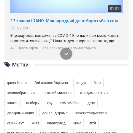
01:01
17 травня IDAHO. Міжнародний день боротьби з гомофобією трансфобією і біфобія.
5/17/2020
В цьому році, пандемія та COVІD-19 не дали нам можливості
провести вуличні акції. Наше відео-звернення про те, що
навіть коли ми у різних містах та не можемо зустрінеться, ми
423 Просмотров
•
37 Нравится
•
1 Комментариев
разом. Ми закликаємо всіх хто поділяє цінності рівності та
солідарності, приєднатися до нас. Регіональні підрозділи
ГАУ є в 16 областях України.
Метки
Разом наш голос лунає гучніше!
queer home
Гей-альянс Украина
акция
брак
великобритания
виталий милонов
владимир путин
власть
выборы
гау
гомофобия
дети
дискриминация
дональд трамп
законотворчество
камин-аут
киев
киевпрайд
кино
лгбт
00:58