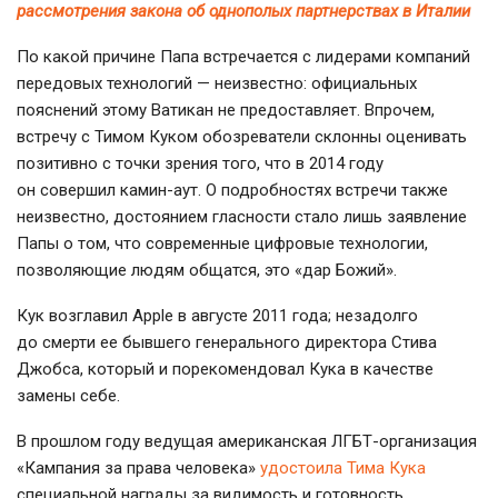
рассмотрения закона об однополых партнерствах в Италии
По какой причине Папа встречается с лидерами компаний
передовых технологий — неизвестно: официальных
пояснений этому Ватикан не предоставляет. Впрочем,
встречу с Тимом Куком обозреватели склонны оценивать
позитивно с точки зрения того, что в 2014 году
он совершил
камин-аут
. О подробностях встречи также
неизвестно, достоянием гласности стало лишь заявление
Папы о том, что современные цифровые технологии,
позволяющие людям общатся, это «дар Божий».
Кук возглавил Apple в августе 2011 года; незадолго
до смерти ее бывшего генерального директора Стива
Джобса, который и порекомендовал Кука в качестве
замены себе.
В прошлом году ведущая американская
ЛГБТ-организация
«Кампания за права человека»
удостоила Тима Кука
специальной награды за видимость и готовность