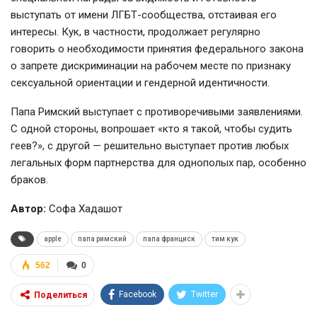
выступать от имени
ЛГБТ-сообщества
, отстаивая его
интересы. Кук, в частности, продолжает регулярно
говорить о необходимости принятия федерального закона
о запрете дискриминации на рабочем месте по признаку
сексуальной ориентации и гендерной идентичности.
Папа Римский выступает с противоречивыми заявлениями.
С одной стороны, вопрошает «кто я такой, чтобы судить
геев?», с другой — решительно выступает против любых
легальных форм партнерства для однополых пар, особенно
браков.
Автор:
Софа Хадашот
apple
папа римский
папа франциск
тим кук
562
0
Facebook
Twitter
Поделиться