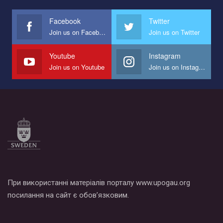
международной организации PACT на лучший ролик,
представляющий программу развития организации.
Facebook
Twitter
Join us on Facebook
Join us on Twitter
Мы просим вас поддержать нас и помочь нам реализовать
наш план по борьбе с насилием и дискриминацией на почве
СОГИ в Украине.
Youtube
Instagram
Join us on Youtube
Join us on Instagram
Все, что вам нужно сделать - это зайти на наш канал YouTube
по этой ссылке и поставить лайк под видео.
При використанні матеріалів порталу www.upogau.org
посилання на сайт є обов’язковим.