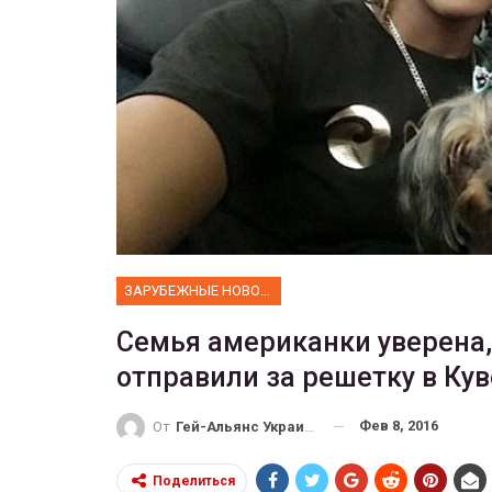
ФОТО
 собрал 200
ников
Военнослужащие-трансгенд
ГЕЙ-АЛЬЯНС УКРАИНА
10, 2017
0
Июл 27, 2017
0
ЗАРУБЕЖНЫЕ НОВОСТИ
Семья американки уверена,
отправили за решетку в Кув
Фев 8, 2016
От
Гей-Альянс Украина
Поделиться