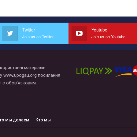
Twitter
Youtube
Join us on Twitter
Join us on Youtube
користанні матеріалів
у www.upogau.org посилання
т є обов’язковим.
то мы делаем
Кто мы