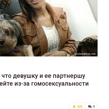
ФОТО
В Берлине отпраздновали
еры
легализацию гей-браков
ГЕЙ-АЛЬЯНС УКРАИНА
Июл 2, 2017
0
Сlickondetroit.com
 что девушку и ее партнершу
ейте из-за гомосексуальности
525
0