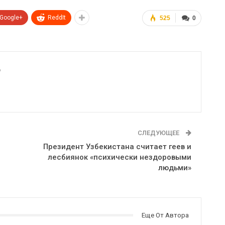
Google+
ReddIt
525
0
6
СЛЕДУЮЩЕЕ
Президент Узбекистана считает геев и
лесбиянок «психически нездоровыми
людьми»
Еще От Автора