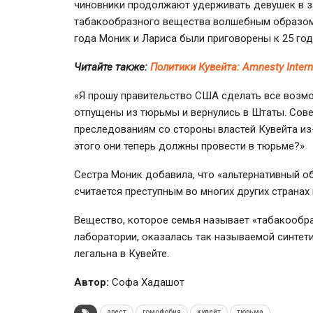
чиновники продолжают удерживать девушек в з
табакообразного вещества волшебным образом п
года Моник и Лариса были приговорены к 25 год
Читайте также:
Политики Кувейта: Amnesty Inter
«Я прошу правительство США сделать все возмо
отпущены из тюрьмы и вернулись в Штаты. Сове
преследованиям со стороны властей Кувейта из
этого они теперь должны провести в тюрьме?»
Сестра Моник добавила, что «альтернативный о
считается преступным во многих других странах 
Вещество, которое семья называет «табакообра
лаборатории, оказалась так называемой синтети
легальна в Кувейте.
Автор:
Софа Хадашот
арест
гомофобия
кувейт
тюрьма