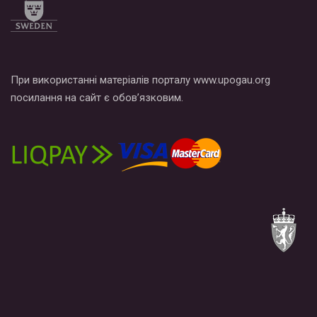
При використанні матеріалів порталу www.upogau.org
посилання на сайт є обов’язковим.