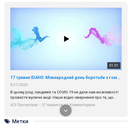
01:01
17 травня IDAHO. Міжнародний день боротьби з гомофобією трансфобією і біфобія.
5/17/2020
В цьому році, пандемія та COVІD-19 не дали нам можливості
провести вуличні акції. Наше відео-звернення про те, що
навіть коли ми у різних містах та не можемо зустрінеться, ми
423 Просмотров
•
37 Нравится
•
1 Комментариев
разом. Ми закликаємо всіх хто поділяє цінності рівності та
солідарності, приєднатися до нас. Регіональні підрозділи
ГАУ є в 16 областях України.
Метки
Разом наш голос лунає гучніше!