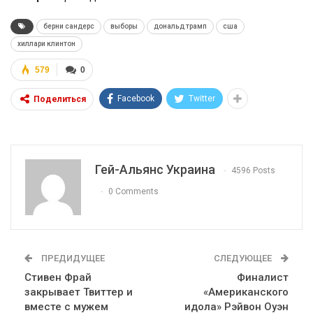
берни сандерс
выборы
дональд трамп
сша
хиллари клинтон
579
0
Facebook
Twitter
Поделиться
Гей-Альянс Украина
4596 Posts
0 Comments
ПРЕДИДУЩЕЕ
СЛЕДУЮЩЕЕ
Стивен Фрай
Финалист
закрывает Твиттер и
«Американского
вместе с мужем
идола» Рэйвон Оуэн