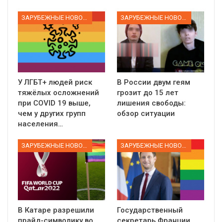
ЗАРУБЕЖНЫЕ НОВОСТИ
ЗАРУБЕЖНЫЕ НОВОСТИ
У ЛГБТ+ людей риск
В России двум геям
тяжёлых осложнений
грозит до 15 лет
при COVID 19 выше,
лишения свободы:
чем у других групп
обзор ситуации
населения…
ЗАРУБЕЖНЫЕ НОВОСТИ
ЗАРУБЕЖНЫЕ НОВОСТИ
В Катаре разрешили
Государственный
прайд-символику во
секретарь Франции