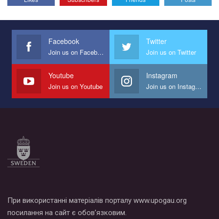
Эмоционально сильный ролик от команды "Гей-альянс
Украина", который принимает участие в конкурсе
международной организации PACT на лучший ролик,
представляющий программу развития организации.
Facebook
Twitter
Join us on Facebook
Join us on Twitter
Мы просим вас поддержать нас и помочь нам реализовать
наш план по борьбе с насилием и дискриминацией на почве
СОГИ в Украине.
Youtube
Instagram
Join us on Youtube
Join us on Instagram
Все, что вам нужно сделать - это зайти на наш канал YouTube
по этой ссылке и поставить лайк под видео.
При використанні матеріалів порталу www.upogau.org
посилання на сайт є обов’язковим.