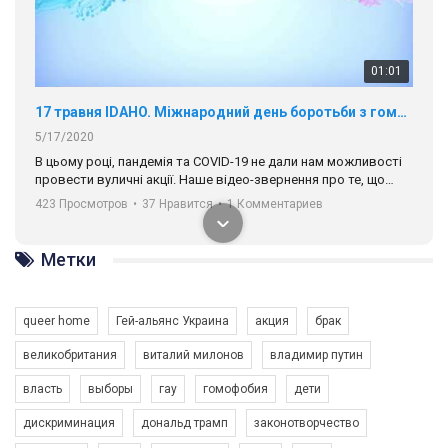
01:01
17 травня IDAHO. Міжнародний день боротьби з гомофобією трансфобією і біфобія.
5/17/2020
В цьому році, пандемія та COVІD-19 не дали нам можливості
провести вуличні акції. Наше відео-звернення про те, що
навіть коли ми у різних містах та не можемо зустрінеться, ми
423 Просмотров
•
37 Нравится
•
1 Комментариев
разом. Ми закликаємо всіх хто поділяє цінності рівності та
солідарності, приєднатися до нас. Регіональні підрозділи
ГАУ є в 16 областях України.
Метки
Разом наш голос лунає гучніше!
queer home
Гей-альянс Украина
акция
брак
великобритания
виталий милонов
владимир путин
власть
выборы
гау
гомофобия
дети
дискриминация
дональд трамп
законотворчество