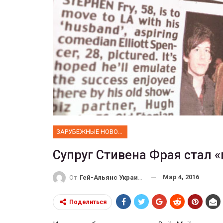
ФОТО
В Берлине отпраздновали
рансгендеры
легализацию гей-браков
ГЕЙ-АЛЬЯНС УКРАИНА
27, 2017
0
Июл 2, 2017
0
ЗАРУБЕЖНЫЕ НОВОСТИ
Супруг Стивена Фрая стал 
Мар 4, 2016
От
Гей-Альянс Украина
Поделиться