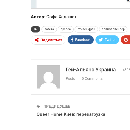
Автор:
Софа Хадашот
загета
пресса
стивен фрай
эллиот спенсер
Facebook
Twitter
Поделиться
Гей-Альянс Украина
459
Posts
0 Comments
ПРЕДИДУЩЕЕ
Queer Home Киев: перезагрузка