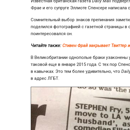
Известная британская газета
Daily Mail
подвергл
Фрае и его супруге Эллиоте Спенсере написала 
Сомнительный выбор знаков препинания замети
поделился фотографией с газетной страницы в 
поинтересовался он.
Читайте также:
Стивен Фрай закрывает Твиттер 
В Великобритании однополые браки узаконены у
таковой еще в январе 2015 года. С тех пор Спе
в кавычках. Это тем более удивительно, что
Dail
в адрес ЛГБТ.