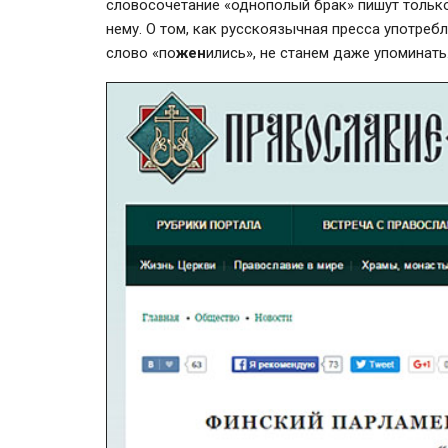
словосочетание «однополый брак» пишут только
нему. О том, как русскоязычная пресса употреб
слово «по
жен
ились», не станем даже упоминать