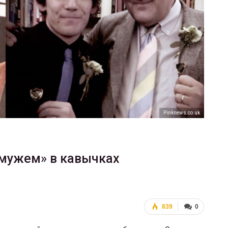
ФОТО
Марш равенства в Киеве, 2017
ГЕЙ-АЛЬЯНС УКРАИНА
Июн 20, 2017
0
Рinknews.co.uk
«мужем» в кавычках
839
0