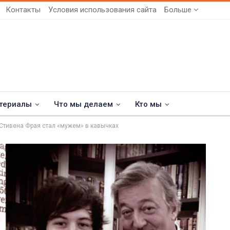
Контакты
Условия использования сайта
Больше
териалы
Что мы делаем
Кто мы
 Стивена Фрая стал «мужем» в кавычках