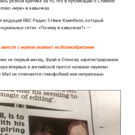
ась резкой критике за то, что в публикации о Стивене
слово «муж» в кавычках.
л ведущий BBC Радио 5 Ники Кэмпбелл, который
социальных сетях. «Почему в кавычках?» —
и вместе с мужем уезжает из Великобритании
же не первый месяц, Фрай и Спенсер зарегистрировали
нсера впервые в английской прессе назвали «мужем»
y Mail
не отличается гомофобией или неприязнью