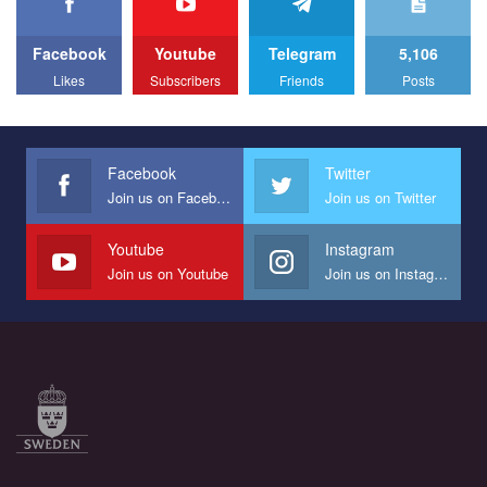
We appeal to your support and ask to help us implement our plan
to combat violence against LGBT people in Ukraine.
Facebook
Youtube
Telegram
5,106
All you have to do is to press "Like" below the video.
Likes
Subscribers
Friends
Posts
Эмоционально сильный ролик от команды "Гей-альянс
Украина", который принимает участие в конкурсе
международной организации PACT на лучший ролик,
представляющий программу развития организации.
Facebook
Twitter
Join us on Facebook
Join us on Twitter
Мы просим вас поддержать нас и помочь нам реализовать
наш план по борьбе с насилием и дискриминацией на почве
СОГИ в Украине.
Youtube
Instagram
Join us on Youtube
Join us on Instagram
Все, что вам нужно сделать - это зайти на наш канал YouTube
по этой ссылке и поставить лайк под видео.