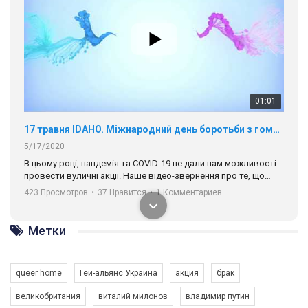
01:01
17 травня IDAHO. Міжнародний день боротьби з гомофобією трансфобією і біфобія.
5/17/2020
В цьому році, пандемія та COVІD-19 не дали нам можливості
провести вуличні акції. Наше відео-звернення про те, що
навіть коли ми у різних містах та не можемо зустрінеться, ми
423 Просмотров
•
37 Нравится
•
1 Комментариев
разом. Ми закликаємо всіх хто поділяє цінності рівності та
солідарності, приєднатися до нас. Регіональні підрозділи
ГАУ є в 16 областях України.
Метки
Разом наш голос лунає гучніше!
queer home
Гей-альянс Украина
акция
брак
великобритания
виталий милонов
владимир путин