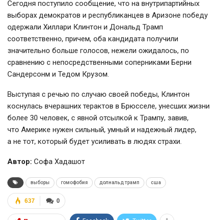
Сегодня поступило сообщение, что на внутрипартийных
выборах демократов и республиканцев в Аризоне победу
одержали Хиллари Клинтон и Дональд Трамп
соответственно, причем, оба кандидата получили
значительно больше голосов, нежели ожидалось, по
сравнению с непосредственными соперниками Берни
Сандерсонм и Тедом Крузом.
Выступая с речью по случаю своей победы, Клинтон
коснулась вчерашних терактов в Брюсселе, унесших жизни
более 30 человек, с явной отсылкой к Трампу, завив,
что Америке нужен сильный, умный и надежный лидер,
а не тот, который будет усиливать в людях страхи.
Автор:
Софа Хадашот
выборы
гомофобия
долнальд трамп
сша
637
0