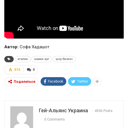
Автор:
Софа Хадашот
италия
камин-аут
шоу-бизнес
974
0
Facebook
Twitter
Поделиться
Гей-Альянс Украина
4596 Posts
0 Comments