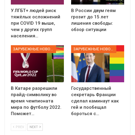
У ЛГБТ+ людей риск
В России двум геям
тяжёлых осложнений
грозит до 15 лет
при COVID 19 выше,
лишения свободы:
чем у других групп
обзор ситуации
населения…
ЗАРУБЕЖНЫЕ НОВОСТИ
ЗАРУБЕЖНЫЕ НОВОСТИ
В Катаре разрешили
Государственный
прайд-символику во
секретарь Франции
время чемпионата
сделал каминаут как
мира по футболу 2022.
гей и пообещал
Поможет…
бороться с…
PREV
NEXT
01:01