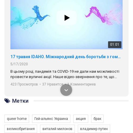
01:01
17 травня IDAHO. Міжнародний день боротьби з гомофобією трансфобією і біфобія.
5/17/2020
В цьому році, пандемія та COVІD-19 не дали нам можливості
провести вуличні акції. Наше відео-звернення про те, що
навіть коли ми у різних містах та не можемо зустрінеться, ми
423 Просмотров
•
37 Нравится
•
1 Комментариев
разом. Ми закликаємо всіх хто поділяє цінності рівності та
солідарності, приєднатися до нас. Регіональні підрозділи
ГАУ є в 16 областях України.
Метки
Разом наш голос лунає гучніше!
queer home
Гей-альянс Украина
акция
брак
великобритания
виталий милонов
владимир путин