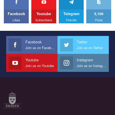
We appeal to your support and ask to help us implement our plan
to combat violence against LGBT people in Ukraine.
Facebook
Youtube
Telegram
5,106
All you have to do is to press "Like" below the video.
Likes
Subscribers
Friends
Posts
Эмоционально сильный ролик от команды "Гей-альянс
Украина", который принимает участие в конкурсе
международной организации PACT на лучший ролик,
представляющий программу развития организации.
Facebook
Twitter
Join us on Facebook
Join us on Twitter
Мы просим вас поддержать нас и помочь нам реализовать
наш план по борьбе с насилием и дискриминацией на почве
СОГИ в Украине.
Youtube
Instagram
Join us on Youtube
Join us on Instagram
Все, что вам нужно сделать - это зайти на наш канал YouTube
по этой ссылке и поставить лайк под видео.