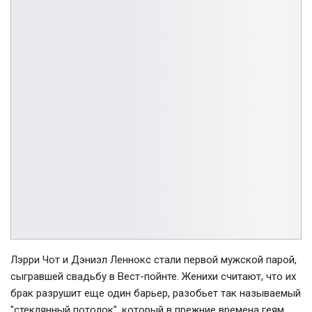
Лэрри Чот и Дэниэл Леннокс стали первой мужской парой,
сыгравшей свадьбу в Вест-пойнте. Женихи считают, что их
брак разрушит еще один барьер, разобьет так называемый
"стеклянный потолок", который в прежние времена геям