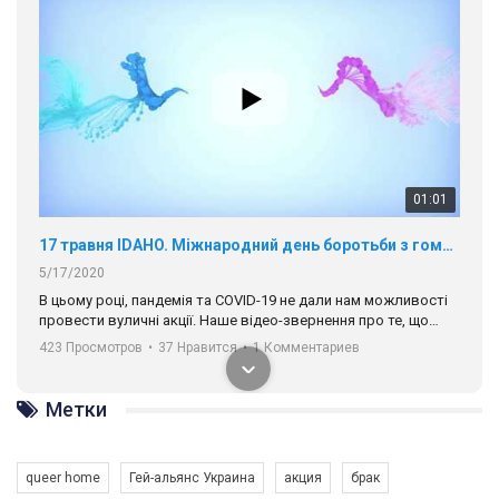
01:01
17 травня IDAHO. Міжнародний день боротьби з гомофобією трансфобією і біфобія.
5/17/2020
В цьому році, пандемія та COVІD-19 не дали нам можливості
провести вуличні акції. Наше відео-звернення про те, що
навіть коли ми у різних містах та не можемо зустрінеться, ми
423 Просмотров
•
37 Нравится
•
1 Комментариев
разом. Ми закликаємо всіх хто поділяє цінності рівності та
солідарності, приєднатися до нас. Регіональні підрозділи
ГАУ є в 16 областях України.
Разом наш голос лунає гучніше!
Метки
queer home
Гей-альянс Украина
акция
брак