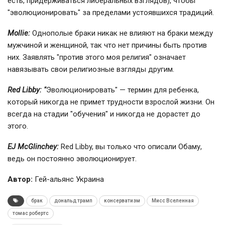
есть, придерживаться либеральных взглядов), чтобы
"эволюционировать" за пределами устоявшихся традиций.
Mollie:
Однополые браки никак не влияют на браки между
мужчиной и женщиной, так что нет причины быть против
них. Заявлять "против этого моя религия" означает
навязывать свои религиозные взгляды другим.
Red Libby: "
Эволюционировать" — термин для ребенка,
который никогда не примет трудности взрослой жизни. Он
всегда на стадии "обучения" и никогда не дорастет до
этого.
EJ McGlinchey:
Red Libby, вы только что описали Обаму,
ведь он постоянно эволюционирует.
Автор:
Гей-альянс Украина
брак
дональд трамп
консерватизм
Мисс Вселенная
томас робертс