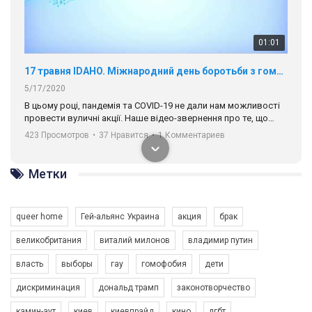
01:01
17 травня IDAHO. Міжнародний день боротьби з гомофобією трансфобією і біфобія.
5/17/2020
В цьому році, пандемія та COVІD-19 не дали нам можливості
провести вуличні акції. Наше відео-звернення про те, що
навіть коли ми у різних містах та не можемо зустрінеться, ми
423 Просмотров
•
37 Нравится
•
1 Комментариев
разом. Ми закликаємо всіх хто поділяє цінності рівності та
солідарності, приєднатися до нас. Регіональні підрозділи
ГАУ є в 16 областях України.
Метки
Разом наш голос лунає гучніше!
queer home
Гей-альянс Украина
акция
брак
великобритания
виталий милонов
владимир путин
власть
выборы
гау
гомофобия
дети
дискриминация
дональд трамп
законотворчество
камин-аут
киев
киевпрайд
кино
лгбт