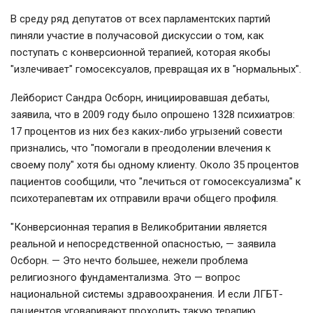
В среду ряд депутатов от всех парламентских партий
пиняли участие в получасовой дискуссии о том, как
поступать с конверсионной терапией, которая якобы
"излечивает" гомосексуалов, превращая их в "нормальных".
Лейборист Сандра Осборн, инициировавшая дебаты,
заявила, что в 2009 году было опрошено 1328 психиатров:
17 процентов из них без каких-либо угрызений совести
признались, что "помогали в преодолении влечения к
своему полу" хотя бы одному клиенту. Около 35 процентов
пациентов сообщили, что "лечиться от гомосексуализма" к
психотерапевтам их отправили врачи общего профиля.
"Конверсионная терапия в Великобритании является
реальной и непосредственной опасностью, — заявила
Осборн. — Это нечто большее, нежели проблема
религиозного фундаментализма. Это — вопрос
национальной системы здравоохранения. И если ЛГБТ-
пациентов уговаривают проходить такую терапию