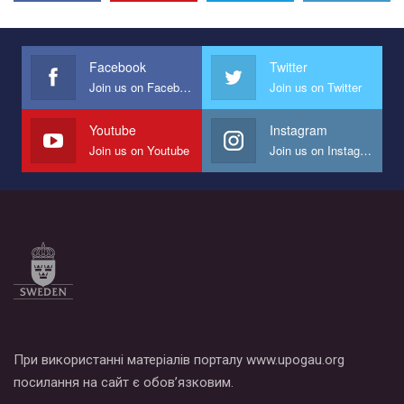
Эмоционально сильный ролик от команды "Гей-альянс
Украина", который принимает участие в конкурсе
международной организации PACT на лучший ролик,
представляющий программу развития организации.
Facebook
Twitter
Join us on Facebook
Join us on Twitter
Мы просим вас поддержать нас и помочь нам реализовать
наш план по борьбе с насилием и дискриминацией на почве
СОГИ в Украине.
Youtube
Instagram
Join us on Youtube
Join us on Instagram
Все, что вам нужно сделать - это зайти на наш канал YouTube
по этой ссылке и поставить лайк под видео.
При використанні матеріалів порталу www.upogau.org
посилання на сайт є обов’язковим.