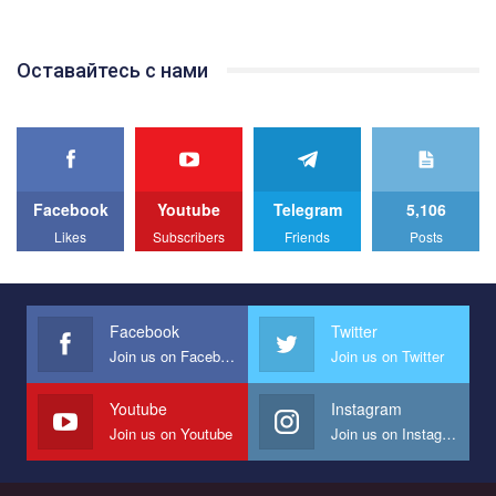
відео.
Team of Gay Alliance Ukraine participates in a competition for the
Оставайтесь с нами
best video, representing programme for the development of
organization. The competition is organized by inetrnational
organization PACT.
We appeal to your support and ask to help us implement our plan
to combat violence against LGBT people in Ukraine.
Facebook
Youtube
Telegram
5,106
All you have to do is to press "Like" below the video.
Likes
Subscribers
Friends
Posts
Эмоционально сильный ролик от команды "Гей-альянс
Украина", который принимает участие в конкурсе
международной организации PACT на лучший ролик,
представляющий программу развития организации.
Facebook
Twitter
Join us on Facebook
Join us on Twitter
Мы просим вас поддержать нас и помочь нам реализовать
наш план по борьбе с насилием и дискриминацией на почве
СОГИ в Украине.
Youtube
Instagram
Join us on Youtube
Join us on Instagram
Все, что вам нужно сделать - это зайти на наш канал YouTube
по этой ссылке и поставить лайк под видео.