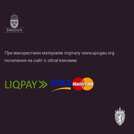
При використанні матеріалів порталу www.upogau.org
посилання на сайт є обов’язковим.