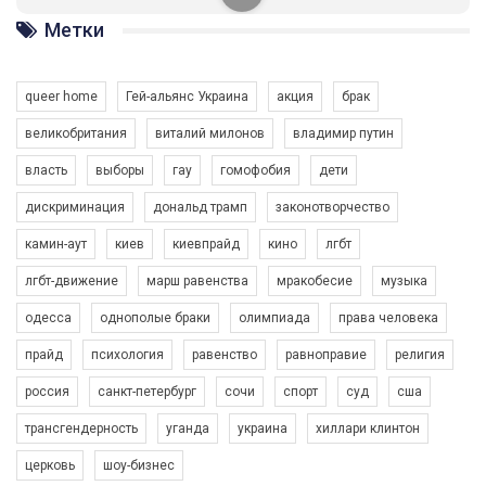
солідарності, приєднатися до нас. Регіональні підрозділи
ГАУ є в 16 областях України.
Метки
Разом наш голос лунає гучніше!
queer home
Гей-альянс Украина
акция
брак
великобритания
виталий милонов
владимир путин
власть
выборы
гау
гомофобия
дети
дискриминация
дональд трамп
законотворчество
камин-аут
киев
киевпрайд
кино
лгбт
00:58
лгбт-движение
марш равенства
мракобесие
музыка
Зупинимо насильство проти ЛГБТ в Україні! Stop violence against LGBT in Ukraine!
одесса
однополые браки
олимпиада
права человека
6/30/2017
Емоційний та вражаючий промо-ролік на конкурс PACT, який
прайд
психология
равенство
равноправие
религия
представляє програму "Гей-альянс Україна" з протидії
насильству проти ЛГБТ в Україні.
россия
санкт-петербург
сочи
спорт
суд
сша
1.9K Просмотров
•
226 Нравится
•
5 Комментариев
Ми просимо вашої підтримки, щоб реалізувати нашу
трансгендерность
уганда
украина
хиллари клинтон
програму з боротьби з насильством проти ЛГБТ в Україні.
церковь
шоу-бизнес
Якщо ти хочеш підтримати нас - просто натисни "лайк" під