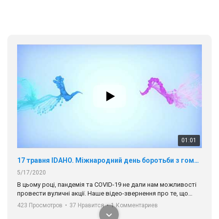
01:01
17 травня IDAHO. Міжнародний день боротьби з гомофобією трансфобією і біфобія.
5/17/2020
В цьому році, пандемія та COVІD-19 не дали нам можливості
провести вуличні акції. Наше відео-звернення про те, що
навіть коли ми у різних містах та не можемо зустрінеться, ми
423 Просмотров
•
37 Нравится
•
1 Комментариев
разом. Ми закликаємо всіх хто поділяє цінності рівності та