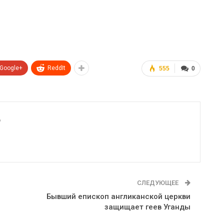
Google+
ReddIt
555
0
6
СЛЕДУЮЩЕЕ
Бывший епископ англиканской церкви
защищает геев Уганды