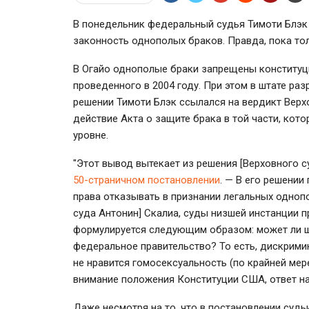
В понедельник федеральный судья Тимоти Блэк 
законность однополых браков. Правда, пока тол
В Огайо однополые браки запрещены конституц
проведенного в 2004 году. При этом в штате ра
решении Тимоти Блэк ссылался на вердикт Верх
действие Акта о защите брака в той части, кот
уровне.
"Этот вывод вытекает из решения [Верховного 
50-страничном постановлении
. — В его решении
права отказывать в признании легальных однопо
суда Антонин] Скалиа, суды низшей инстанции п
формулируется следующим образом: может ли шта
федеральное правительство? То есть, дискрими
не нравится гомосексуальность (по крайней мере
внимание положения Конституции США, ответ на 
Даже несмотря на то, что в постановлении судьи