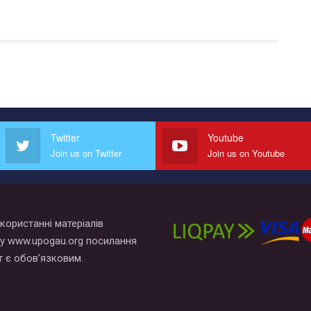
Twitter
Youtube
Join us on Twitter
Join us on Youtube
користанні матеріалів
у www.upogau.org посилання
т є обов’язковим.