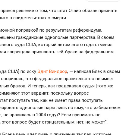
принял решение о том, что штат Огайо обязан признать
ько в свидетельствах о смерти.
ионной поправкой по результатам референдума,
зрешены гражданские однополые партнерства. В своем
овного суда США, который летом этого года отменил
орая запрещала признавать гей-браки на федеральном
суда США] по иску
Эдит Виндзор
, — написал Блэк в своем
 говорилось, что федеральное правительство не имеет
лых браков. И теперь, как предсказал судья [того же
рименяют этот вердикт, поскольку вопрос
т поступать так, как не имеет права поступать
нировать однополые пары лишь потому, что избирателям
, не нравилась в 2004 году)? Если принимать во
этот вопрос будет отрицательным: нет, не может".
 Блэка речь идет лишь о признании тех пар, которые