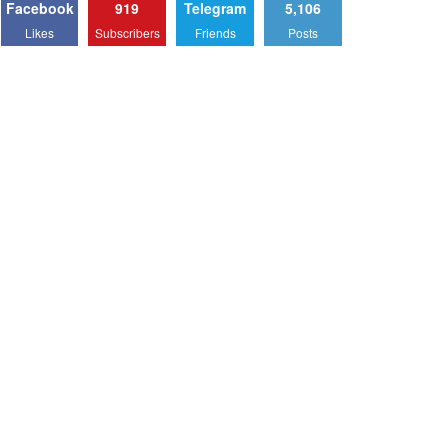
Facebook
919
Telegram
5,106
Likes
Subscribers
Friends
Posts