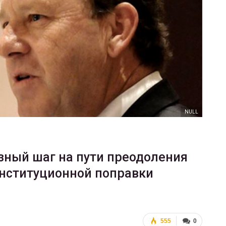
ФОТО
В Берлине отпраздновали
еры
легализацию гей-браков
ГЕЙ-АЛЬЯНС УКРАИНА
Июл 2, 2017
0
NULL
езный шаг на пути преодоления
нституционной поправки
555
0