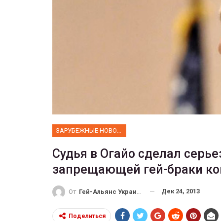
ФОТО
 собрал 200
ников
Военнослужащие-трансгенд
ГЕЙ-АЛЬЯНС УКРАИНА
10, 2017
0
Июл 27, 2017
0
ЗАРУБЕЖНЫЕ НОВОСТИ
Судья в Огайо сделал серь
запрещающей гей-браки ко
Дек 24, 2013
От
Гей-Альянс Украина
Поделиться