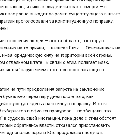
и легальны, и лишь в свидетельствах о смерти — в
дикт все равно выходит за рамки существующего в штате
биратели проголосовали за конституционную поправку,
ины.
ые отношения людей — это та область, в которую
венных на то причин, — написал Блэк. — Основываясь на
н, имея юридическую силу на территории всей страны,
отдельном штате". В связи с этим, полагает Блэк,
 является "нарушением этого основополагающего
гом на пути преодоления запрета на заключение
 буквально через пару дней после того, как
ействующую здесь аналогичную поправку. И хотя
 губернатор и офис генпрокурора — пообещали, что
" в судах высшей инстанции, пока дела с этим обстоят
торый обратились власти, отказался приостановить
тим, однополые пары в Юте продолжают получать