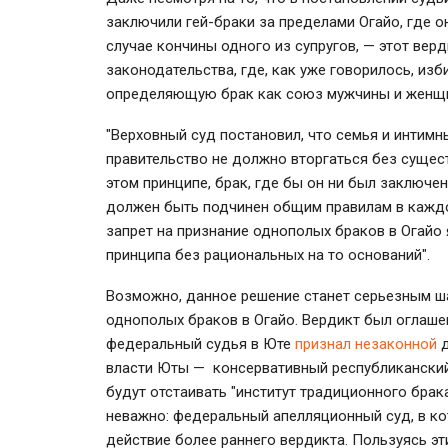
заключили гей-браки за пределами Огайо, где он
случае кончины одного из супругов, — этот вер
законодательства, где, как уже говорилось, из
определяющую брак как союз мужчины и женщ
"Верховный суд постановил, что семья и интимн
правительство не должно вторгаться без сущест
этом принципе, брак, где бы он ни был заключе
должен быть подчинен общим правилам в каждом 
запрет на признание однополых браков в Огайо
принципа без рациональных на то оснований".
Возможно, данное решение станет серьезным ша
однополых браков в Огайо. Вердикт был оглашен
федеральный судья в Юте
признал незаконной
д
власти Юты — консервативный республиканский
будут отстаивать "институт традиционного брака
неважно: федеральный апелляционный суд, в ко
действие более раннего вердикта. Пользуясь э