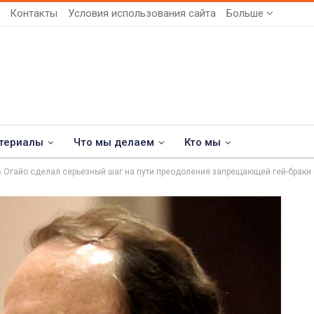
Контакты
Условия использования сайта
Больше
териалы
Что мы делаем
Кто мы
в Огайо сделал серьезный шаг на пути преодоления запрещающей гей-браки