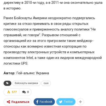
директиву в 2010-м году, а в 2011-м она окончательно ушла
в историю.
Ранее Бойскауты Америки неоднократно подвергались
критике за отказ принимать в свои ряды открытых
гомосексуалов и приверженность аналогу политики "Не
спрашивай, не говори". Разрывом отношений с
организацией из-за этого пригрозили такие мейджор-
спонсоры как всемирно известная корпорация по
производству электронных устройств и компьютерных
компонентов Intel, а таже один из лидеров международной
логистики UPS.
Автор:
Гей-альянс Украина
бойскауты америки
сша
577
0
Facebook
Twitter
Поделиться