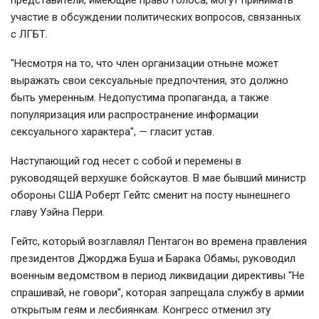
представители, имеющие право голоса, могут принимать
участие в обсуждении политических вопросов, связанных
с ЛГБТ.
"Несмотря на то, что член организации отныне может
выражать свои сексуальные предпочтения, это должно
быть умеренным. Недопустима пропаганда, а также
популяризация или распространение информации
сексуального характера", — гласит устав.
Наступающий год несет с собой и перемены в
руководящей верхушке бойскаутов. В мае бывший министр
обороны США Роберт Гейтс сменит на посту нынешнего
главу Уэйна Перри.
Гейтс, который возглавлял Пентагон во времена правления
президентов Джорджа Буша и Барака Обамы, руководил
военным ведомством в период ликвидации директивы "Не
спрашивай, не говори", которая запрещала службу в армии
открытым геям и лесбиянкам. Конгресс отменил эту