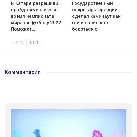
В Катаре разрешили
Государственный
прайд-символику во
секретарь Франции
время чемпионата
сделал каминаут как
мира по футболу 2022.
гей и пообещал
Поможет…
бороться с…
PREV
NEXT
Комментарии
01:01
17 травня IDAHO. Міжнародний день боротьби з гомофобією трансфобією і біфобія.
5/17/2020
В цьому році, пандемія та COVІD-19 не дали нам можливості
провести вуличні акції. Наше відео-звернення про те, що
навіть коли ми у різних містах та не можемо зустрінеться, ми
423 Просмотров
•
37 Нравится
•
1 Комментариев
разом. Ми закликаємо всіх хто поділяє цінності рівності та
солідарності, приєднатися до нас. Регіональні підрозділи
ГАУ є в 16 областях України.