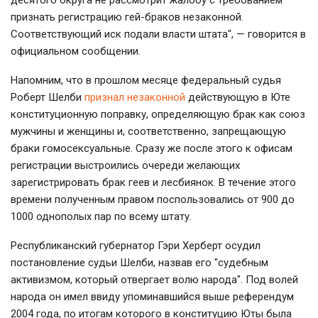
десятого округа не рассмотрит жалобу с требованием
признать регистрацию гей-браков незаконной.
Соответствующий иск подали власти штата", — говорится в
официальном сообщении.
Напомним, что в прошлом месяце федеральный судья
Роберт Шелби
признал незаконной
действующую в Юте
конституционную поправку, определяющую брак как союз
мужчины и женщины и, соответственно, запрещающую
браки гомосексуальные. Сразу же после этого к офисам
регистрации выстроились очереди желающих
зарегистрировать брак геев и лесбиянок. В течение этого
времени полученным правом поспользовались от 900 до
1000 однополых пар по всему штату.
Республиканский губернатор Гэри Херберт осудил
постановление судьи Шелби, назвав его "судебным
активизмом, который отвергает волю народа". Под волей
народа он имел ввиду упоминавшийся выше референдум
2004 года, по итогам которого в конституцию Юты была