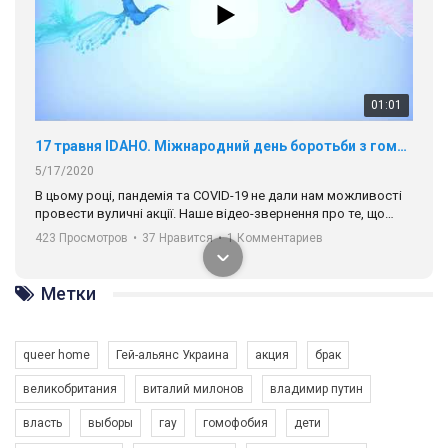
01:01
17 травня IDAHO. Міжнародний день боротьби з гомофобією трансфобією і біфобія.
5/17/2020
В цьому році, пандемія та COVІD-19 не дали нам можливості
провести вуличні акції. Наше відео-звернення про те, що
навіть коли ми у різних містах та не можемо зустрінеться, ми
423 Просмотров
•
37 Нравится
•
1 Комментариев
разом. Ми закликаємо всіх хто поділяє цінності рівності та
солідарності, приєднатися до нас. Регіональні підрозділи
ГАУ є в 16 областях України.
Метки
Разом наш голос лунає гучніше!
queer home
Гей-альянс Украина
акция
брак
великобритания
виталий милонов
владимир путин
власть
выборы
гау
гомофобия
дети