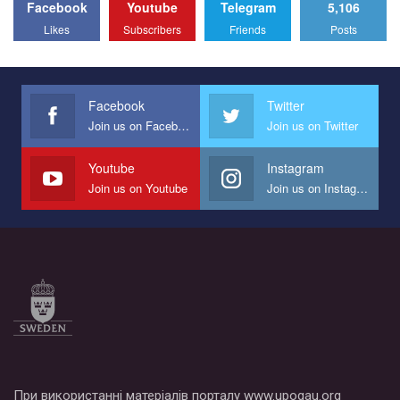
Facebook
Youtube
Telegram
5,106
All you have to do is to press "Like" below the video.
Likes
Subscribers
Friends
Posts
Эмоционально сильный ролик от команды "Гей-альянс
Украина", который принимает участие в конкурсе
международной организации PACT на лучший ролик,
представляющий программу развития организации.
Facebook
Twitter
Join us on Facebook
Join us on Twitter
Мы просим вас поддержать нас и помочь нам реализовать
наш план по борьбе с насилием и дискриминацией на почве
СОГИ в Украине.
Youtube
Instagram
Join us on Youtube
Join us on Instagram
Все, что вам нужно сделать - это зайти на наш канал YouTube
по этой ссылке и поставить лайк под видео.
При використанні матеріалів порталу www.upogau.org