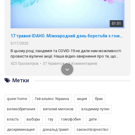
01:01
17 травня IDAHO. Міжнародний день боротьби з гомофобією трансфобією і біфобія.
5/17/2020
В цьому році, пандемія та COVІD-19 не дали нам можливості
провести вуличні акції. Наше відео-звернення про те, що
навіть коли ми у різних містах та не можемо зустрінеться, ми
423 Просмотров
•
37 Нравится
•
1 Комментариев
разом. Ми закликаємо всіх хто поділяє цінності рівності та
солідарності, приєднатися до нас. Регіональні підрозділи
ГАУ є в 16 областях України.
Метки
Разом наш голос лунає гучніше!
queer home
Гей-альянс Украина
акция
брак
великобритания
виталий милонов
владимир путин
власть
выборы
гау
гомофобия
дети
дискриминация
дональд трамп
законотворчество