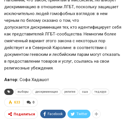
Напомним, что закон, принятый в Миссисипи, легализует
дискриминацию в отношении ЛГБТ, поскольку защищает
исключительно людей гомофобных взглядов: в нем
черным по белому сказано о том, что
допускается дискриминация тех, кто идентифицирует себя
как представителей ЛГБТ-сообщества. Немногим более
смягченный вариант этого закона с некоторых пор
действует и в Северной Каролине: в соответствии с
документом геевским и лесбийским парам могут отказать
в предоставлении товаров и услуг, ссылаясь на свои
религиозные убеждения.
Автор:
Софа Хадашот
выборы
дискриминация
религия
сша
тед круз
633
0
Facebook
Twitter
Поделиться