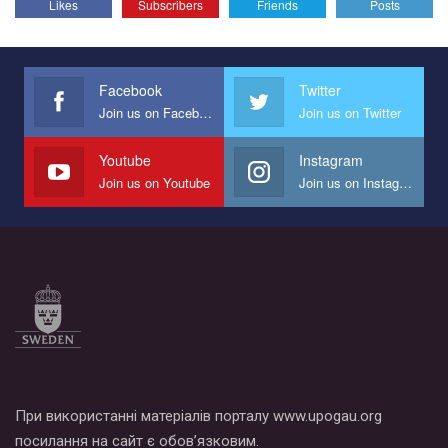
Likes
Subscribers
Friends
Posts
Эмоционально сильный ролик от команды "Гей-альянс
Украина", который принимает участие в конкурсе
международной организации PACT на лучший ролик,
представляющий программу развития организации.
Facebook
Twitter
Join us on Facebook
Join us on Twitter
Мы просим вас поддержать нас и помочь нам реализовать
наш план по борьбе с насилием и дискриминацией на почве
СОГИ в Украине.
Youtube
Instagram
Join us on Youtube
Join us on Instagram
Все, что вам нужно сделать - это зайти на наш канал YouTube
по этой ссылке и поставить лайк под видео.
При використанні матеріалів порталу www.upogau.org
посилання на сайт є обов’язковим.