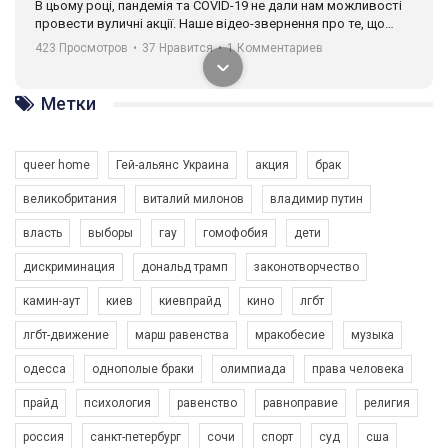
В цьому році, пандемія та COVІD-19 не дали нам можливості
провести вуличні акції. Наше відео-звернення про те, що
навіть коли ми у різних містах та не можемо зустрінеться, ми
423 Просмотров
•
37 Нравится
•
1 Комментариев
разом. Ми закликаємо всіх хто поділяє цінності рівності та
солідарності, приєднатися до нас. Регіональні підрозділи
ГАУ є в 16 областях України.
Метки
Разом наш голос лунає гучніше!
queer home
Гей-альянс Украина
акция
брак
великобритания
виталий милонов
владимир путин
власть
выборы
гау
гомофобия
дети
дискриминация
дональд трамп
законотворчество
камин-аут
киев
киевпрайд
кино
лгбт
00:58
лгбт-движение
марш равенства
мракобесие
музыка
Зупинимо насильство проти ЛГБТ в Україні! Stop violence against LGBT in Ukraine!
одесса
однополые браки
олимпиада
права человека
6/30/2017
Емоційний та вражаючий промо-ролік на конкурс PACT, який
прайд
психология
равенство
равноправие
религия
представляє програму "Гей-альянс Україна" з протидії
насильству проти ЛГБТ в Україні.
россия
санкт-петербург
сочи
спорт
суд
сша
1.9K Просмотров
•
226 Нравится
•
5 Комментариев