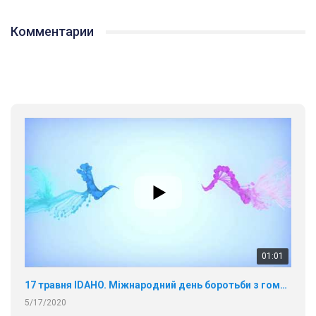
Комментарии
01:01
17 травня IDAHO. Міжнародний день боротьби з гомофобією трансфобією і біфобія.
5/17/2020