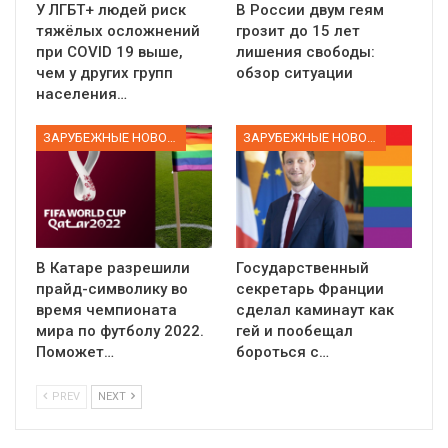
У ЛГБТ+ людей риск
В России двум геям
тяжёлых осложнений
грозит до 15 лет
при COVID 19 выше,
лишения свободы:
чем у других групп
обзор ситуации
населения…
ЗАРУБЕЖНЫЕ НОВОСТИ
ЗАРУБЕЖНЫЕ НОВОСТИ
В Катаре разрешили
Государственный
прайд-символику во
секретарь Франции
время чемпионата
сделал каминаут как
мира по футболу 2022.
гей и пообещал
Поможет…
бороться с…
PREV
NEXT