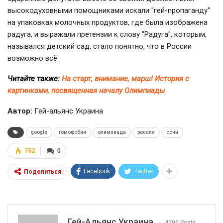
высокодуховными помощниками искали "гей-пропаганду"
на упаковках молочных продуктов, где была изображена
радуга, и выражали претензии к слову "Радуга", которым,
назывался детский сад, стало понятно, что в России
возможно всё.
Читайте также:
На старт, внимание, марш! История с
картинками, посвященная началу Олимпиады
Автор:
Гей-альянс Украина
google
гомофобия
олимпиада
россия
сочи
762
0
Facebook
Twitter
Поделиться
Гей-Альянс Украина
4596 Posts