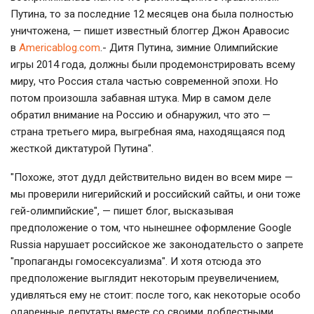
Путина, то за последние 12 месяцев она была полностью
уничтожена, — пишет известный блоггер Джон Аравосис
в
Аmericablog.com
.- Дитя Путина, зимние Олимпийские
игры 2014 года, должны были продемонстрировать всему
миру, что Россия стала частью современной эпохи. Но
потом произошла забавная штука. Мир в самом деле
обратил внимание на Россию и обнаружил, что это —
страна третьего мира, выгребная яма, находящаяся под
жесткой диктатурой Путина".
"Похоже, этот дудл действительно виден во всем мире —
мы проверили нигерийский и российский сайты, и они тоже
гей-олимпийские", — пишет блог, высказывая
предположение о том, что нынешнее оформление Google
Russia нарушает российское же законодательсто о запрете
"пропаганды гомосексуализма". И хотя отсюда это
предположение выглядит некоторым преувеличением,
удивляться ему не стоит: после того, как некоторые особо
одаренные депутаты вместе со своими доблестными