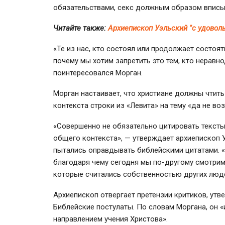
обязательствами, секс должным образом вписыва
Читайте также:
Архиепископ Уэльский "с удовол
«Те из нас, кто состоял или продолжает состоят
почему мы хотим запретить это тем, кто неравн
поинтересовался Морган.
Морган настаивает, что христиане должны чтить
контекста строки из «Левита» на тему «да не в
«Совершенно не обязательно цитировать тексты
общего контекста», — утверждает архиепископ У
пытались оправдывать библейскими цитатами. «
благодаря чему сегодня мы
по-другому
смотрим 
которые считались собственностью других люд
Архиепископ отвергает претензии критиков, утв
Библейские постулаты. По словам Моргана, он 
направлением учения Христова».