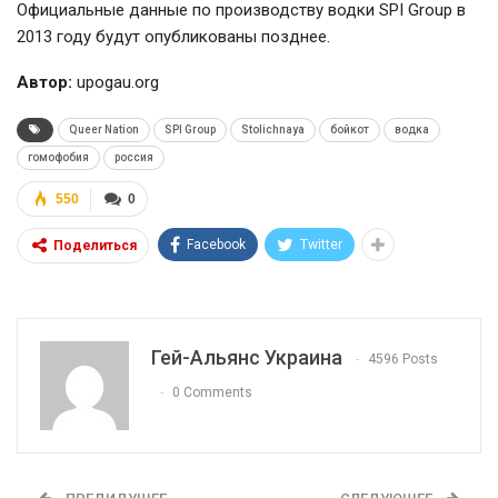
Официальные данные по производству водки SPI Group в
2013 году будут опубликованы позднее.
Автор:
upogau.org
Queer Nation
SPI Group
Stolichnaya
бойкот
водка
гомофобия
россия
550
0
Facebook
Twitter
Поделиться
Гей-Альянс Украина
4596 Posts
0 Comments