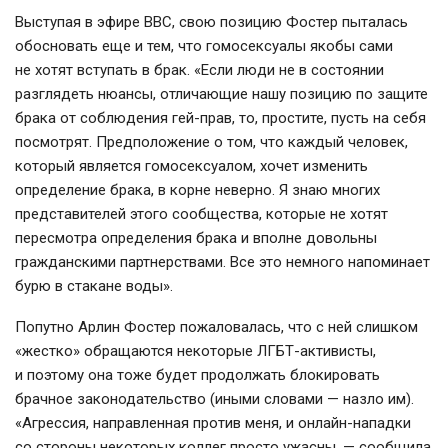
Выступая в эфире ВВС, свою позицию Фостер пыталась
обосновать еще и тем, что гомосексуалы якобы сами
не хотят вступать в брак. «Если люди не в состоянии
разглядеть нюансы, отличающие нашу позицию по защите
брака от соблюдения
гей-прав
, то, простите, пусть на себя
посмотрят. Предположение о том, что каждый человек,
который является гомосексуалом, хочет изменить
определение брака, в корне неверно. Я знаю многих
представителей этого сообщества, которые не хотят
пересмотра определения брака и вполне довольны
гражданскими партнерствами. Все это немного напоминает
бурю в стакане воды».
Попутно Арлин Фостер пожаловалась, что с ней слишком
«жестко» обращаются некоторые
ЛГБТ-активисты
,
и поэтому она тоже будет продолжать блокировать
брачное законодательство (иными словами — назло им).
«Агрессия, направленная против меня, и
онлайн-нападки
со стороны некоторых коллег просто ужасны, — сообщила