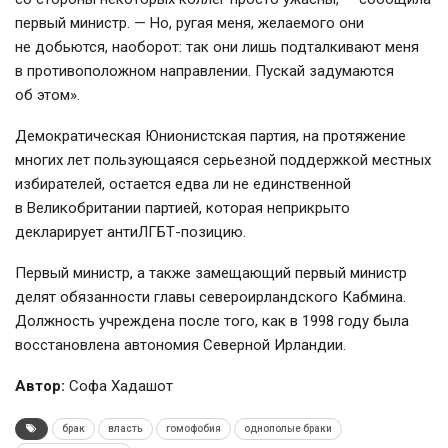
первый министр. — Но, ругая меня, желаемого они
не добьются, наоборот: так они лишь подталкивают меня
в противоположном направлении. Пускай задумаются
об этом».
Демократическая Юнионистская партия, на протяжение
многих лет пользующаяся серьезной поддержкой местных
избирателей, остается едва ли не единственной
в Великобритании партией, которая неприкрыто
декларирует
антиЛГБТ-позицию
.
Первый министр, а также замещающий первый министр
делят обязанности главы североирландского Кабмина.
Должность учреждена после того, как в 1998 году была
восстановлена автономия Северной Ирландии.
Автор:
Софа Хадашот
брак
власть
гомофобия
однополые браки