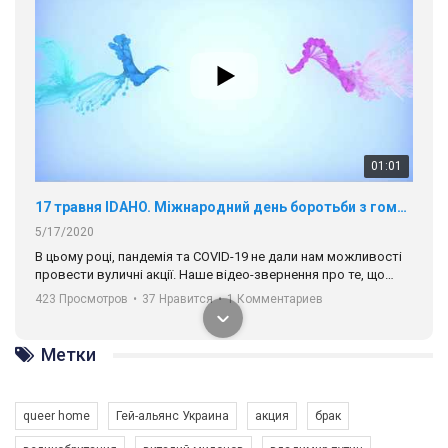
01:01
17 травня IDAHO. Міжнародний день боротьби з гомофобією трансфобією і біфобія.
5/17/2020
В цьому році, пандемія та COVІD-19 не дали нам можливості
провести вуличні акції. Наше відео-звернення про те, що
навіть коли ми у різних містах та не можемо зустрінеться, ми
423 Просмотров
•
37 Нравится
•
1 Комментариев
разом. Ми закликаємо всіх хто поділяє цінності рівності та
солідарності, приєднатися до нас. Регіональні підрозділи
ГАУ є в 16 областях України.
Разом наш голос лунає гучніше!
Метки
queer home
Гей-альянс Украина
акция
брак
00:58